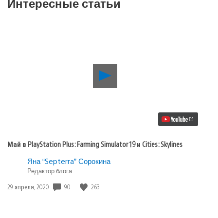
Интересные статьи
Воспроизвести
видео
Май
в
PlayStation
Plus:
Farming
Simulator
19
Май в PlayStation Plus: Farming Simulator 19 и Cities: Skylines
и
Cities:
Яна “Septerra” Сорокина
Skylines
Редактор блога
90
263
Дата
29 апреля, 2020
публикации: