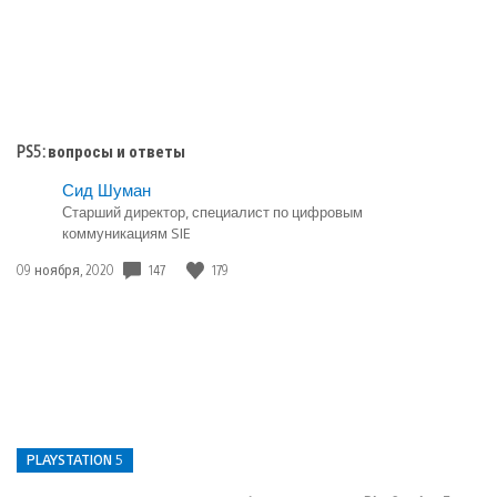
PS5: вопросы и ответы
Сид Шуман
Старший директор, специалист по цифровым
коммуникациям SIE
147
179
Дата
09 ноября, 2020
публикации:
PLAYSTATION 5