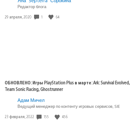
Яна “Septerra” Сорокина
Редактор блога
1
64
Дата
29 апреля, 2020
публикации:
ОБНОВЛЕНО: Игры PlayStation Plus в марте: Ark: Survival Evolved,
Team Sonic Racing, Ghostrunner
Адам Мичел
Ведущий менеджер по контенту игровых сервисов, SIE
155
456
Дата
23 февраля, 2022
публикации: