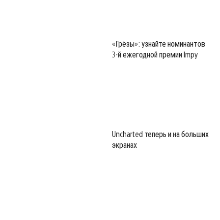
«Грёзы»: узнайте номинантов
3-й ежегодной премии Impy
Uncharted теперь и на больших
экранах