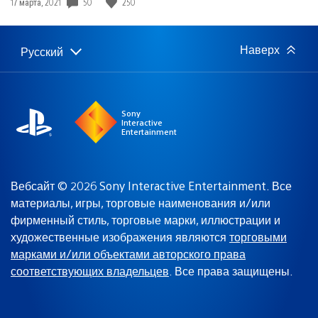
50
250
Дата
17 марта, 2021
публикации:
Наверх
Русский
Выбор
Выбранный
региона
регион:
Sony
Interactive
Entertainment
Вебсайт © 2026 Sony Interactive Entertainment. Все
материалы, игры, торговые наименования и/или
фирменный стиль, торговые марки, иллюстрации и
художественные изображения являются
торговыми
марками и/или объектами авторского права
соответствующих владельцев
. Все права защищены.