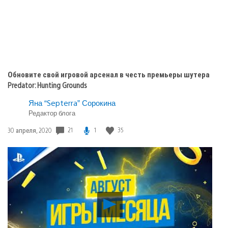
Обновите свой игровой арсенал в честь премьеры шутера
Predator: Hunting Grounds
Яна “Septerra” Сорокина
Редактор блога
21
1
35
Дата
30 апреля, 2020
публикации:
Воспроизвести
видео
Август