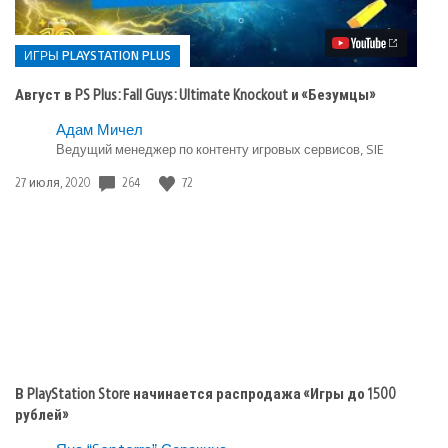
в
PS
Plus:
Fall
ИГРЫ PLAYSTATION PLUS
Guys:
Ultimate
Август в PS Plus: Fall Guys: Ultimate Knockout и «Безумцы»
Knockout
и
Опубликовано
Адам Мичел
«Безумцы»
Ведущий менеджер по контенту игровых сервисов, SIE
в:
Игры
264
72
Дата
27 июля, 2020
playstation
публикации:
plus
В PlayStation Store начинается распродажа «Игры до 1500
рублей»