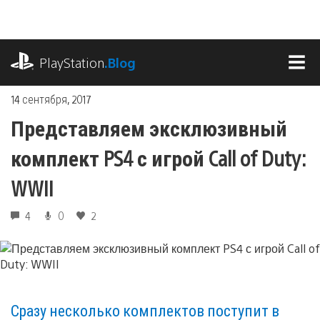
Перейти
к
содержимому
playstation.com
PlayStation
.Blog
МЕ
14 сентября, 2017
Представляем эксклюзивный
комплект PS4 с игрой Call of Duty:
WWII
4
0
2
Сразу несколько комплектов поступит в