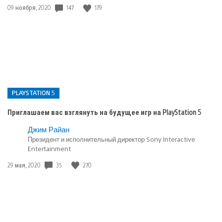
Дата
147
179
09 ноября, 2020
публикации:
PLAYSTATION 5
Приглашаем вас взглянуть на будущее игр на PlayStation 5
Опубликовано
Джим Райан
в:
Президент и исполнительный директор Sony Interactive
Entertainment
PlayStation
5
Дата
35
270
29 мая, 2020
публикации: