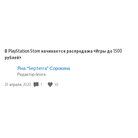
В PlayStation Store начинается распродажа «Игры до 1500
рублей»
Яна “Septerra” Сорокина
Редактор блога
Дата
1
65
29 апреля, 2020
публикации: