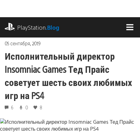
Перейти
к
содержимому
playstation.com
PlayStation
.Blog
МЕ
05 сентября, 2019
Исполнительный директор
Insomniac Games Тед Прайс
советует шесть своих любимых
игр на PS4
6
0
8