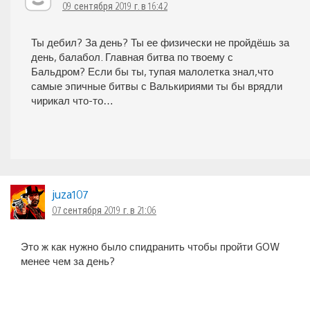
09 сентября 2019 г. в 16:42
Ты дебил? За день? Ты ее физически не пройдёшь за
день, балабол. Главная битва по твоему с
Бальдром? Если бы ты, тупая малолетка знал,что
самые эпичные битвы с Валькириями ты бы врядли
чирикал что-то…
juza107
07 сентября 2019 г. в 21:06
Это ж как нужно было спидранить чтобы пройти GOW
менее чем за день?