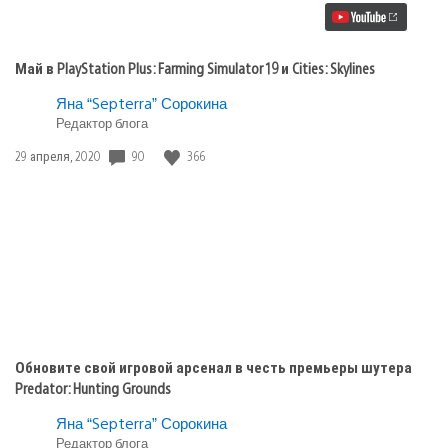
Plus:
Farming
Simulator
19
Май в PlayStation Plus: Farming Simulator 19 и Cities: Skylines
и
Cities:
Яна “Septerra” Сорокина
Skylines
Редактор блога
Дата
90
366
29 апреля, 2020
публикации:
Обновите свой игровой арсенал в честь премьеры шутера
Predator: Hunting Grounds
Яна “Septerra” Сорокина
Редактор блога