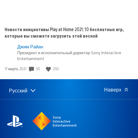
Новости инициативы Play at Home 2021: 10 бесплатных игр,
которые вы сможете загрузить этой весной
Джим Райан
Президент и исполнительный директор Sony Interactive
Entertainment
Дата
50
250
17 марта, 2021
публикации:
Наверх
Русский
Выбор
Выбранный
региона
регион:
Sony
Interactive
Entertainment