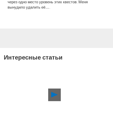
через одно место уровень этих квестов. Меня
вынудило удалить её….
Интересные статьи
Воспроизвести
видео
Май
в
PlayStation