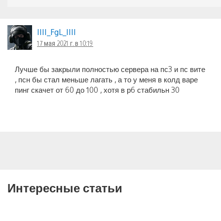
IIII_FgL_IIII
17 мая 2021 г. в 10:19
Лучше бы закрыли полностью сервера на пс3 и пс вите
, псн бы стал меньше лагать , а то у меня в колд варе
пинг скачет от 60 до 100 , хотя в р6 стабильн 30
Интересные статьи