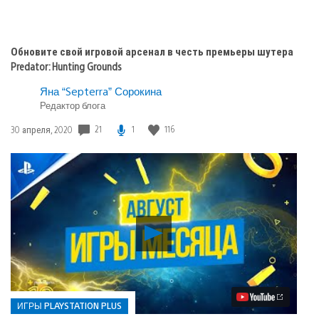
Обновите свой игровой арсенал в честь премьеры шутера
Predator: Hunting Grounds
Яна “Septerra” Сорокина
Редактор блога
Дата
21
1
116
30 апреля, 2020
публикации:
Воспроизвести
видео
Август
в
PS
Plus:
Fall
ИГРЫ PLAYSTATION PLUS
Guys: