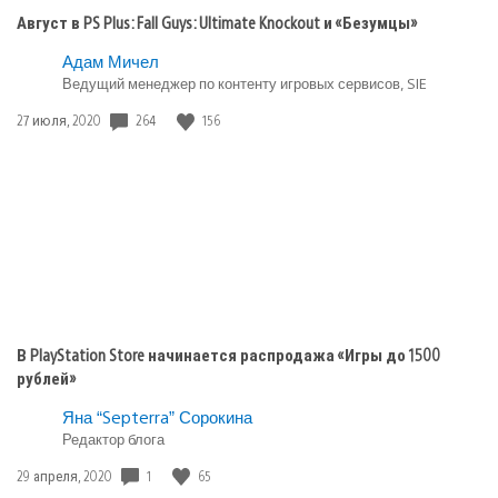
Ultimate
Август в PS Plus: Fall Guys: Ultimate Knockout и «Безумцы»
Knockout
и
Опубликовано
Адам Мичел
«Безумцы»
в:
Ведущий менеджер по контенту игровых сервисов, SIE
Игры
Дата
264
156
27 июля, 2020
playstation
публикации:
plus
В PlayStation Store начинается распродажа «Игры до 1500
рублей»
Яна “Septerra” Сорокина
Редактор блога
Дата
1
65
29 апреля, 2020
публикации: