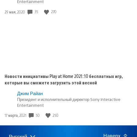
Entertainment
PlayStation
5
Дата
35
270
29 мая, 2020
публикации:
Новости инициативы Play at Home 2021: 10 бесплатных игр,
которые вы сможете загрузить этой весной
Джим Райан
Президент и исполнительный директор Sony Interactive
Entertainment
Дата
50
250
17 марта, 2021
публикации:
Наверх
Русский