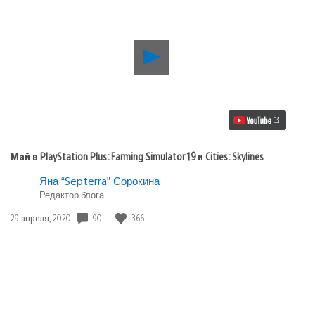
Воспроизвести
видео
Май
в
PlayStation
Plus:
Farming
Simulator
19
Май в PlayStation Plus: Farming Simulator 19 и Cities: Skylines
и
Cities:
Яна “Septerra” Сорокина
Skylines
Редактор блога
Дата
90
366
29 апреля, 2020
публикации: