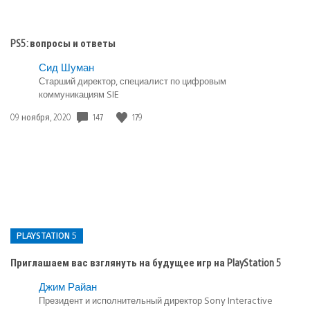
PS5: вопросы и ответы
Сид Шуман
Старший директор, специалист по цифровым
коммуникациям SIE
Дата
147
179
09 ноября, 2020
публикации:
PLAYSTATION 5
Приглашаем вас взглянуть на будущее игр на PlayStation 5
Опубликовано
Джим Райан
в:
Президент и исполнительный директор Sony Interactive