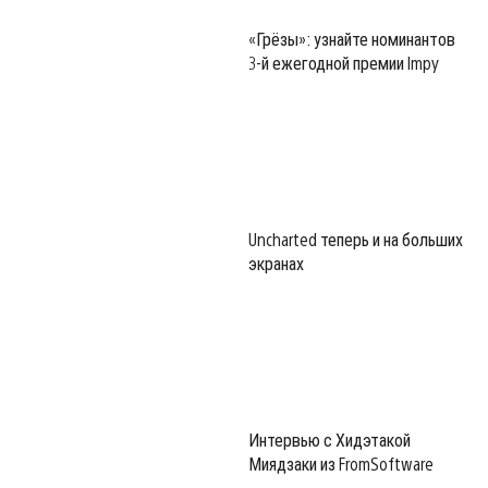
«Грёзы»: узнайте номинантов
3-й ежегодной премии Impy
Uncharted теперь и на больших
экранах
Интервью с Хидэтакой
Миядзаки из FromSoftware