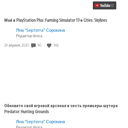
Plus:
Farming
Simulator
19
Май в PlayStation Plus: Farming Simulator 19 и Cities: Skylines
и
Cities:
Яна “Septerra” Сорокина
Skylines
Редактор блога
Дата
90
366
29 апреля, 2020
публикации:
Обновите свой игровой арсенал в честь премьеры шутера
Predator: Hunting Grounds
Яна “Septerra” Сорокина
Редактор блога