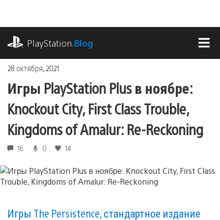
Перейти
к
содержимому
playstation.com
PlayStation
.Blog
МЕ
28 октября, 2021
Игры PlayStation Plus в ноябре:
Knockout City, First Class Trouble,
Kingdoms of Amalur: Re-Reckoning
16
0
14
Игры The Persistence, стандартное издание