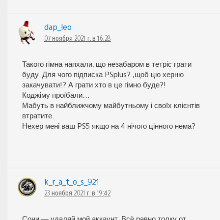
dap_leo
07 ноября 2021 г. в 16:28
Такого гімна напхали, що незабаром в тетріс грати
буду. Для чого підписка PSplus? ,щоб цю херню
закачувати!? А грати хто в це гімно буде?!
Коджіму проїбали…
Мабуть в найближчому майбутньому і своїх клієнтів
втратите.
Нехер мені ваш PS5 якщо на 4 нічого цінного нема?
k_r_a_t_o_s_921
23 ноября 2021 г. в 19:42
Сони — удаляй мой аккаунт. Всё равно толку от