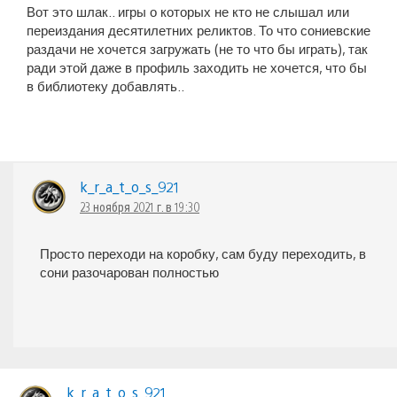
Вот это шлак.. игры о которых не кто не слышал или
переиздания десятилетних реликтов. То что сониевские
раздачи не хочется загружать (не то что бы играть), так
ради этой даже в профиль заходить не хочется, что бы
в библиотеку добавлять..
k_r_a_t_o_s_921
23 ноября 2021 г. в 19:30
Просто переходи на коробку, сам буду переходить, в
сони разочарован полностью
k_r_a_t_o_s_921