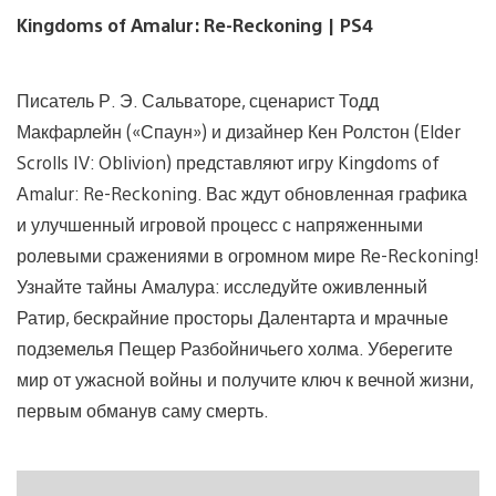
Kingdoms of Amalur: Re-Reckoning | PS4
Писатель Р. Э. Сальваторе, сценарист Тодд
Макфарлейн («Спаун») и дизайнер Кен Ролстон (Elder
Scrolls IV: Oblivion) представляют игру Kingdoms of
Amalur: Re-Reckoning. Вас ждут обновленная графика
и улучшенный игровой процесс с напряженными
ролевыми сражениями в огромном мире Re-Reckoning!
Узнайте тайны Амалура: исследуйте оживленный
Ратир, бескрайние просторы Далентарта и мрачные
подземелья Пещер Разбойничьего холма. Уберегите
мир от ужасной войны и получите ключ к вечной жизни,
первым обманув саму смерть.