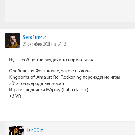
Seraf1m42
29 октября 2021 г. в 04:12
Ну…вообще так раздача то нормальная.
Слабенькая Фест класс, зато с выхода.
Kingdoms of Amalur: Re-Reckoning переиздание игры
2012 года, вроде неплохая.
Игра из подписки ЕАplay (haha classic).
+3 VR
isn00m