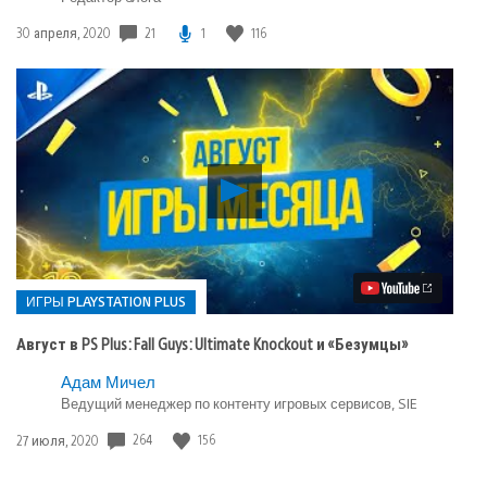
Дата
21
1
116
30 апреля, 2020
публикации:
Воспроизвести
видео
Август
в
PS
Plus:
Fall
ИГРЫ PLAYSTATION PLUS
Guys:
Ultimate
Август в PS Plus: Fall Guys: Ultimate Knockout и «Безумцы»
Knockout
и
Опубликовано
Адам Мичел
«Безумцы»
в:
Ведущий менеджер по контенту игровых сервисов, SIE
Игры
Дата
264
156
27 июля, 2020
playstation
публикации:
plus