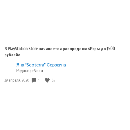
В PlayStation Store начинается распродажа «Игры до 1500
рублей»
Яна “Septerra” Сорокина
Редактор блога
Дата
1
65
29 апреля, 2020
публикации: