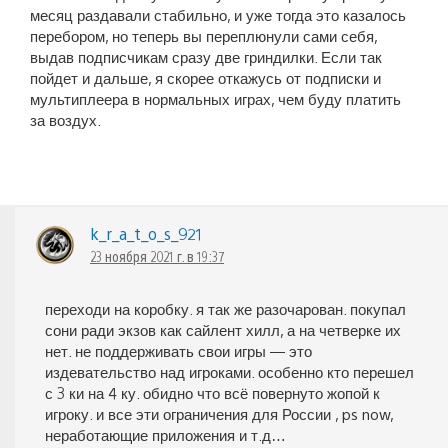
месяц раздавали стабильно, и уже тогда это казалось
перебором, но теперь вы переплюнули сами себя,
выдав подписчикам сразу две гриндилки. Если так
пойдет и дальше, я скорее откажусь от подписки и
мультиплеера в нормальных играх, чем буду платить
за воздух.
k_r_a_t_o_s_921
23 ноября 2021 г. в 19:37
переходи на коробку. я так же разочарован. покупал
сони ради экзов как сайлент хилл, а на четверке их
нет. не поддерживать свои игры — это
издевательство над игроками. особенно кто перешел
с 3 ки на 4 ку. обидно что всё повернуто жопой к
игроку. и все эти ограничения для России , ps now,
неработающие приложения и т.д…