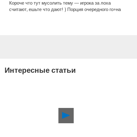
Короче что тут мусолить тему — игрока за лоха
считают, ешьте что дают! ) Порция очередного го»на
Интересные статьи
Воспроизвести
видео
Май
в
PlayStation