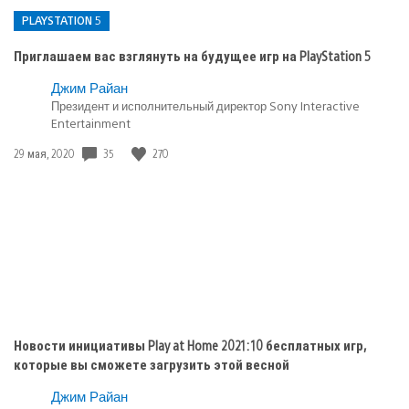
PLAYSTATION 5
Приглашаем вас взглянуть на будущее игр на PlayStation 5
Опубликовано
Джим Райан
Президент и исполнительный директор Sony Interactive
в:
Entertainment
PlayStation
5
35
270
Дата
29 мая, 2020
публикации:
Новости инициативы Play at Home 2021: 10 бесплатных игр,
которые вы сможете загрузить этой весной
Джим Райан