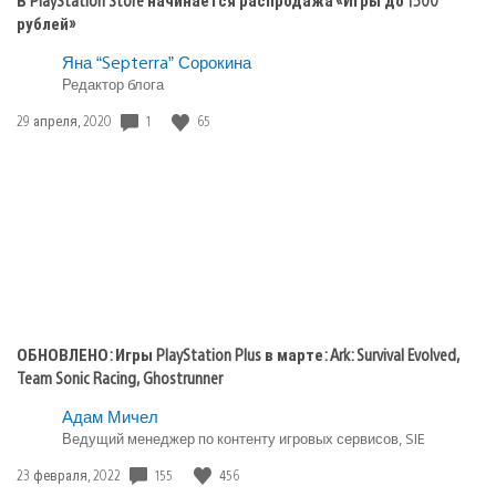
рублей»
Яна “Septerra” Сорокина
Редактор блога
1
65
Дата
29 апреля, 2020
публикации:
ОБНОВЛЕНО: Игры PlayStation Plus в марте: Ark: Survival Evolved,
Team Sonic Racing, Ghostrunner
Адам Мичел
Ведущий менеджер по контенту игровых сервисов, SIE
155
456
Дата
23 февраля, 2022
публикации: