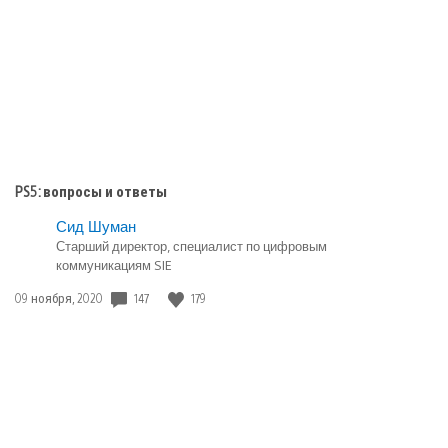
PS5: вопросы и ответы
Сид Шуман
Старший директор, специалист по цифровым
коммуникациям SIE
147
179
Дата
09 ноября, 2020
публикации: