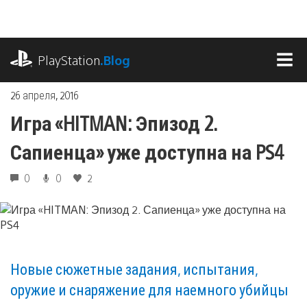
Перейти
к
содержимому
playstation.com
PlayStation
.Blog
МЕ
26 апреля, 2016
Игра «HITMAN: Эпизод 2.
Сапиенца» уже доступна на PS4
0
0
2
Новые сюжетные задания, испытания,
оружие и снаряжение для наемного убийцы