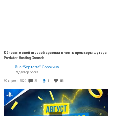
публикации:
Обновите свой игровой арсенал в честь премьеры шутера
Predator: Hunting Grounds
Яна “Septerra” Сорокина
Редактор блога
21
1
116
Дата
30 апреля, 2020
публикации: