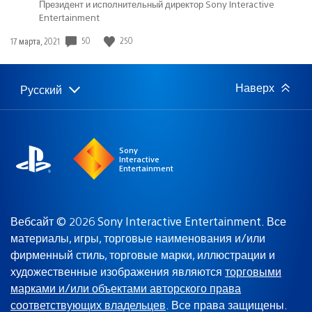
Президент и исполнительный директор Sony Interactive
Entertainment
50
250
Дата
17 марта, 2021
публикации:
Наверх
Русский
Выбор
Выбранный
региона
регион:
Sony
Interactive
Entertainment
Вебсайт © 2026 Sony Interactive Entertainment. Все
материалы, игры, торговые наименования и/или
фирменный стиль, торговые марки, иллюстрации и
художественные изображения являются
торговыми
марками и/или объектами авторского права
соответствующих владельцев
. Все права защищены.