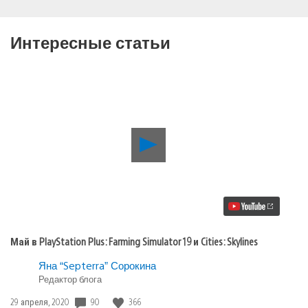
Интересные статьи
Воспроизвести
видео
Май
в
PlayStation
Plus:
Farming
Simulator
19
Май в PlayStation Plus: Farming Simulator 19 и Cities: Skylines
и
Cities:
Яна “Septerra” Сорокина
Skylines
Редактор блога
90
366
Дата
29 апреля, 2020