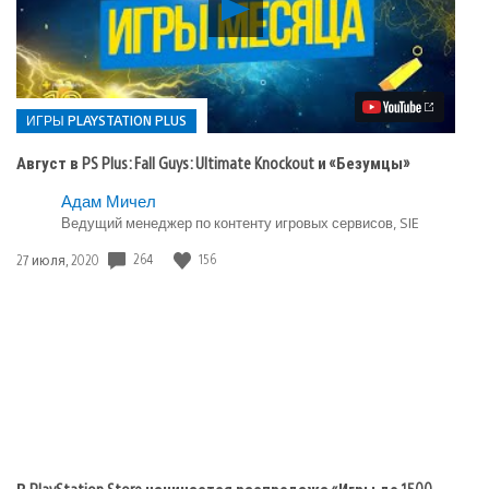
Воспроизвести
видео
Август
в
PS
Plus:
Fall
ИГРЫ PLAYSTATION PLUS
Guys:
Ultimate
Август в PS Plus: Fall Guys: Ultimate Knockout и «Безумцы»
Knockout
и
Опубликовано
Адам Мичел
«Безумцы»
Ведущий менеджер по контенту игровых сервисов, SIE
в:
Игры
264
156
Дата
27 июля, 2020
playstation
публикации:
plus
В PlayStation Store начинается распродажа «Игры до 1500