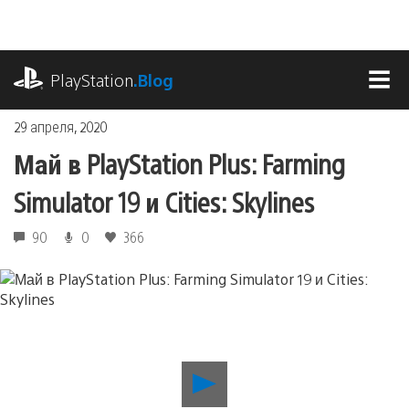
Перейти
к
содержимому
playstation.com
PlayStation
.Blog
МЕ
29 апреля, 2020
Май в PlayStation Plus: Farming
Simulator 19 и Cities: Skylines
90
0
366
Воспроизвести
видео