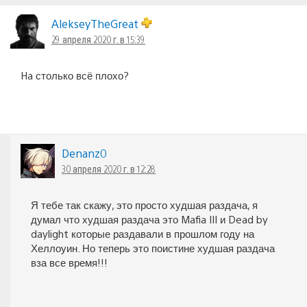
по
AlekseyTheGreat
комментариям
29 апреля 2020 г. в 15:39
Ha столько всё плохо?
Denanz0
30 апреля 2020 г. в 12:28
Я тебе так скажу, это просто худшая раздача, я
думал что худшая раздача это Mafia III и Dead by
daylight которые раздавали в прошлом году на
Хеллоуин. Но теперь это поистине худшая раздача
вза все время!!!