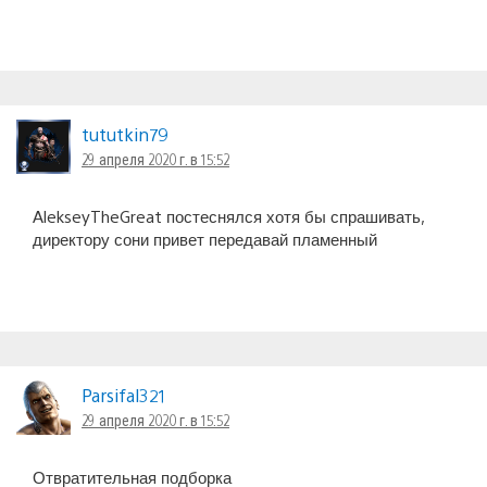
tututkin79
29 апреля 2020 г. в 15:52
AlekseyTheGreat постеснялся хотя бы спрашивать,
директору сони привет передавай пламенный
Parsifal321
29 апреля 2020 г. в 15:52
Отвратительная подборка