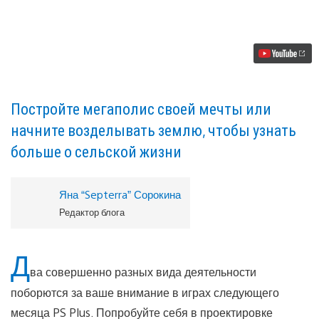
Май
в
PlayStation
Plus:
Farming
Simulator
19
и
Cities:
Постройте мегаполис своей мечты или
Skylines
начните возделывать землю, чтобы узнать
больше о сельской жизни
Яна “Septerra” Сорокина
Редактор блога
Д
ва совершенно разных вида деятельности
поборются за ваше внимание в играх следующего
месяца PS Plus. Попробуйте себя в проектировке