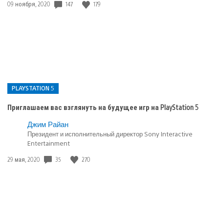
147
179
Дата
09 ноября, 2020
публикации:
PLAYSTATION 5
Приглашаем вас взглянуть на будущее игр на PlayStation 5
Опубликовано
Джим Райан
Президент и исполнительный директор Sony Interactive
в:
Entertainment
PlayStation
5
35
270
Дата
29 мая, 2020
публикации: