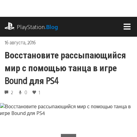
Перейти
к
содержимому
playstation.com
PlayStation
.Blog
МЕ
16 августа, 2016
Восстановите рассыпающийся
мир с помощью танца в игре
Bound для PS4
2
0
1