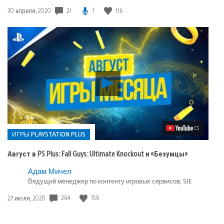
21
1
116
Дата
30 апреля, 2020
публикации:
Воспроизвести
видео
Август
в
PS
Plus:
Fall
ИГРЫ PLAYSTATION PLUS
Guys:
Ultimate
Август в PS Plus: Fall Guys: Ultimate Knockout и «Безумцы»
Knockout
и
Опубликовано
Адам Мичел
«Безумцы»
Ведущий менеджер по контенту игровых сервисов, SIE
в:
Игры
264
156
Дата
27 июля, 2020
playstation
публикации:
plus