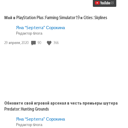
Plus:
Farming
Simulator
19
Май в PlayStation Plus: Farming Simulator 19 и Cities: Skylines
и
Cities:
Яна “Septerra” Сорокина
Skylines
Редактор блога
90
366
Дата
29 апреля, 2020
публикации:
Обновите свой игровой арсенал в честь премьеры шутера
Predator: Hunting Grounds
Яна “Septerra” Сорокина
Редактор блога