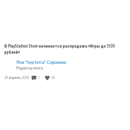
В PlayStation Store начинается распродажа «Игры до 1500
рублей»
Яна “Septerra” Сорокина
Редактор блога
1
65
Дата
29 апреля, 2020
публикации: