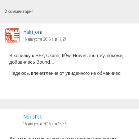
2
комментария
naki_oni
16 августа 2016 г. в 17:29
В копилку к REZ, Okami, fl0w, Flower, Journey, похоже,
добавилась Bound…
Надеюсь, впечатление от увиденного не обманчиво.
Norisfist
16 августа 2016 г. в 18:35
Да, самые смелые идеи и новые жанры почему то