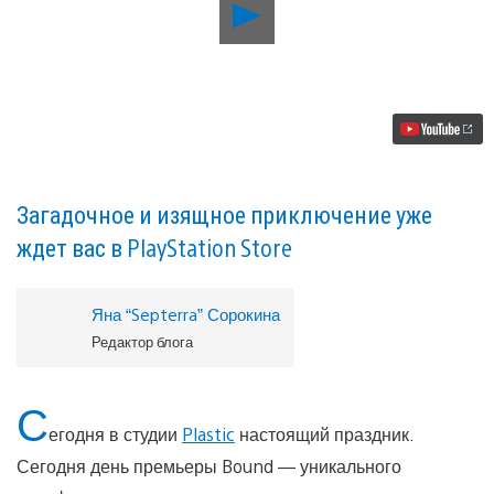
Воспроизвести
видео
Восстановите
рассыпающийся
мир
с
помощью
танца
в
игре
Bound
Загадочное и изящное приключение уже
для
ждет вас в PlayStation Store
PS4
Яна “Septerra” Сорокина
Редактор блога
С
егодня в студии
Plastic
настоящий праздник.
Сегодня день премьеры Bound — уникального