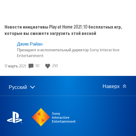
Новости инициативы Play at Home 2021: 10 бесплатных игр,
которые вы сможете загрузить этой весной
Джим Райан
Президент и исполнительный директор Sony Interactive
Entertainment
50
250
Дата
17 марта, 2021
публикации:
Наверх
Русский
Выбор
Выбранный
региона
регион:
Sony
Interactive
Entertainment