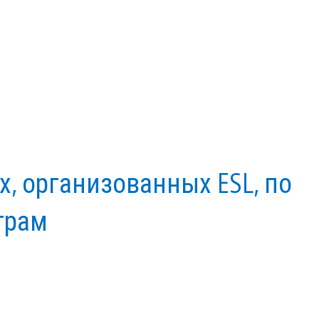
х, организованных ESL, по
играм