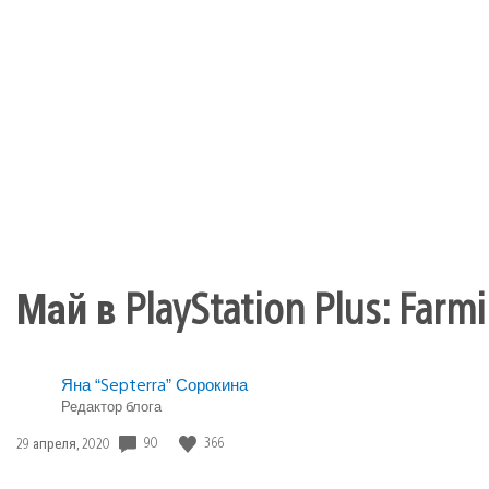
Май в PlayStation Plus: Farmin
Яна “Septerra” Сорокина
Редактор блога
90
366
Дата
29 апреля, 2020
публикации: