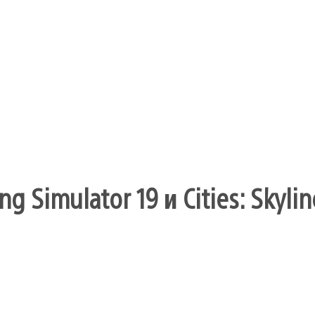
19
и
Cities:
Skylines
g Simulator 19 и Cities: Skylin