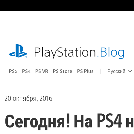
Перейти
к
содержимому
playstation.com
PlayStation
.Blog
PS5
PS4
PS VR
PS Store
PS Plus
Русский
Выбор
Выбранный
региона
регион:
20 октября, 2016
Сегодня! На PS4