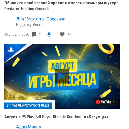
Обновите свой игровой арсенал в честь премьеры шутера
Predator: Hunting Grounds
Яна “Septerra” Сорокина
Редактор блога
21
1
116
Дата
30 апреля, 2020
публикации:
Воспроизвести
видео
Август
в
PS
Plus:
Fall
ИГРЫ PLAYSTATION PLUS
Guys:
Ultimate
Август в PS Plus: Fall Guys: Ultimate Knockout и «Безумцы»
Knockout
и
Опубликовано
Адам Мичел