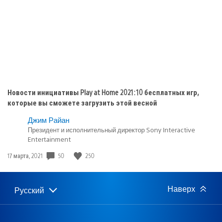
Новости инициативы Play at Home 2021: 10 бесплатных игр,
которые вы сможете загрузить этой весной
Джим Райан
Президент и исполнительный директор Sony Interactive
Entertainment
50
250
Дата
17 марта, 2021
публикации:
Наверх
Русский
Выбор
Выбранный
региона
регион: