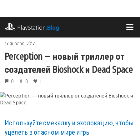
Перейти
к
содержимому
playstation.com
PlayStation
.Blog
МЕ
17 января, 2017
Perception — новый триллер от
создателей Bioshock и Dead Space
0
0
1
Используйте смекалку и эхолокацию, чтобы
уцелеть в опасном мире игры