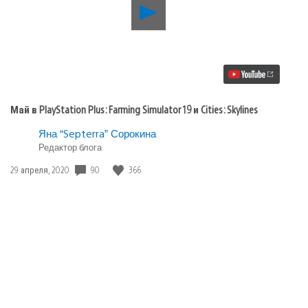
Воспроизвести
видео
Май
в
PlayStation
Plus:
Farming
Simulator
19
Май в PlayStation Plus: Farming Simulator 19 и Cities: Skylines
и
Cities:
Яна “Septerra” Сорокина
Skylines
Редактор блога
90
366
Дата
29 апреля, 2020
публикации: