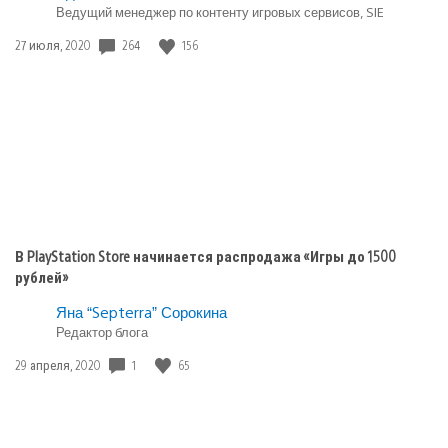
«Безумцы»
Ведущий менеджер по контенту игровых сервисов, SIE
в:
Игры
264
156
Дата
27 июля, 2020
playstation
публикации:
plus
В PlayStation Store начинается распродажа «Игры до 1500
рублей»
Яна “Septerra” Сорокина
Редактор блога
1
65
Дата
29 апреля, 2020
публикации: