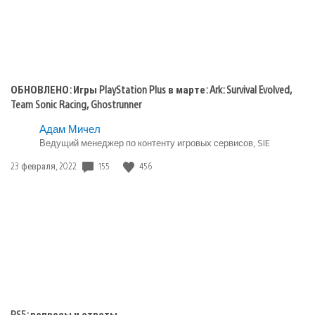
ОБНОВЛЕНО: Игры PlayStation Plus в марте: Ark: Survival Evolved,
Team Sonic Racing, Ghostrunner
Адам Мичел
Ведущий менеджер по контенту игровых сервисов, SIE
155
456
Дата
23 февраля, 2022
публикации:
PS5: вопросы и ответы