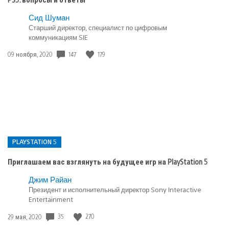
Сид Шуман
Старший директор, специалист по цифровым
коммуникациям SIE
147
179
Дата
09 ноября, 2020
публикации:
PLAYSTATION 5
Приглашаем вас взглянуть на будущее игр на PlayStation 5
Опубликовано
Джим Райан
Президент и исполнительный директор Sony Interactive
в:
Entertainment
PlayStation
5
35
270
Дата
29 мая, 2020
публикации: