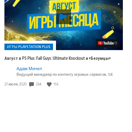
Воспроизвести
видео
Август
в
PS
Plus:
Fall
ИГРЫ PLAYSTATION PLUS
Guys:
Ultimate
Август в PS Plus: Fall Guys: Ultimate Knockout и «Безумцы»
Knockout
и
Опубликовано
Адам Мичел
«Безумцы»
Ведущий менеджер по контенту игровых сервисов, SIE
в:
Игры
264
156
Дата
27 июля, 2020
playstation
публикации:
plus