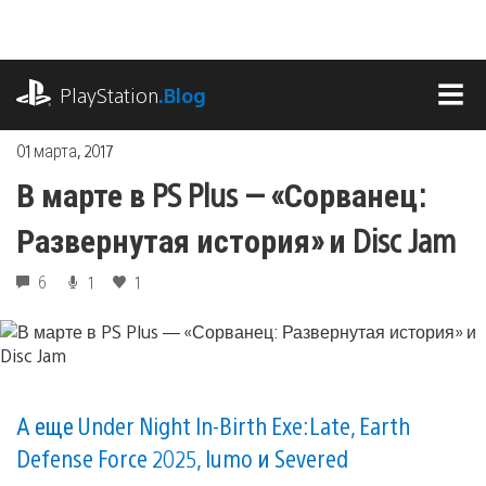
Перейти
к
содержимому
playstation.com
PlayStation
.Blog
МЕ
01 марта, 2017
В марте в PS Plus — «Сорванец:
Развернутая история» и Disc Jam
6
1
1
А еще Under Night In-Birth Exe:Late, Earth
Defense Force 2025, lumo и Severed