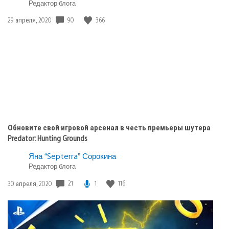
Skylines
Редактор блога
90
366
Дата
29 апреля, 2020
публикации:
Обновите свой игровой арсенал в честь премьеры шутера
Predator: Hunting Grounds
Яна “Septerra” Сорокина
Редактор блога
21
1
116
Дата
30 апреля, 2020
публикации: