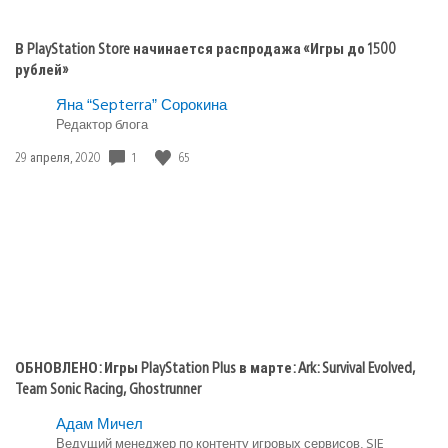
В PlayStation Store начинается распродажа «Игры до 1500
рублей»
Яна “Septerra” Сорокина
Редактор блога
1
65
Дата
29 апреля, 2020
публикации:
ОБНОВЛЕНО: Игры PlayStation Plus в марте: Ark: Survival Evolved,
Team Sonic Racing, Ghostrunner
Адам Мичел
Ведущий менеджер по контенту игровых сервисов, SIE