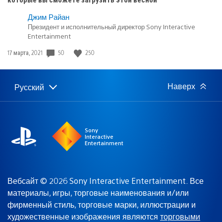
Джим Райан
Президент и исполнительный директор Sony Interactive
Entertainment
50
250
Дата
17 марта, 2021
публикации:
Наверх
Русский
Выбор
Выбранный
региона
регион:
Sony
Interactive
Entertainment
Вебсайт © 2026 Sony Interactive Entertainment. Все
материалы, игры, торговые наименования и/или
фирменный стиль, торговые марки, иллюстрации и
художественные изображения являются
торговыми