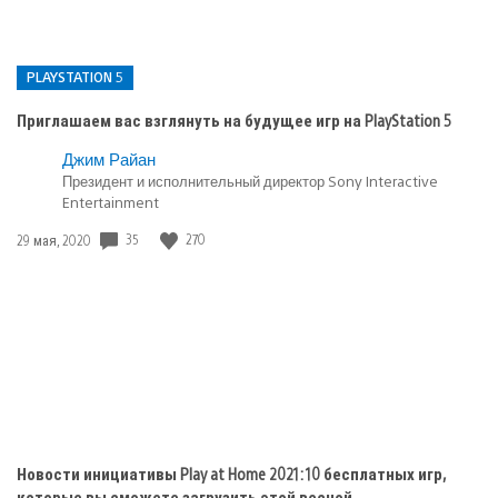
PLAYSTATION 5
Приглашаем вас взглянуть на будущее игр на PlayStation 5
Опубликовано
Джим Райан
Президент и исполнительный директор Sony Interactive
в:
Entertainment
PlayStation
5
35
270
Дата
29 мая, 2020
публикации:
Новости инициативы Play at Home 2021: 10 бесплатных игр,
которые вы сможете загрузить этой весной