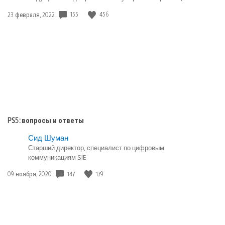
155
456
Дата
23 февраля, 2022
публикации:
PS5: вопросы и ответы
Сид Шуман
Старший директор, специалист по цифровым
коммуникациям SIE
147
179
Дата
09 ноября, 2020
публикации: