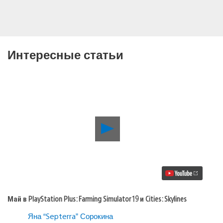
Интересные статьи
Воспроизвести
видео
Май
в
PlayStation
Plus:
Farming
Simulator
19
Май в PlayStation Plus: Farming Simulator 19 и Cities: Skylines
и
Cities:
Яна “Septerra” Сорокина