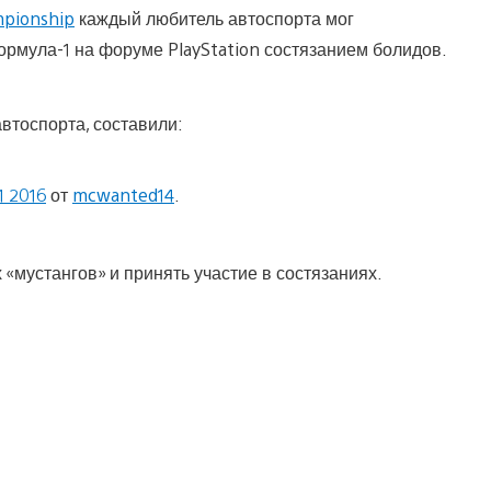
mpionship
каждый любитель автоспорта мог
ормула-1 на форуме PlayStation состязанием болидов.
втоспорта, составили:
1 2016
от
mcwanted14
.
«мустангов» и принять участие в состязаниях.