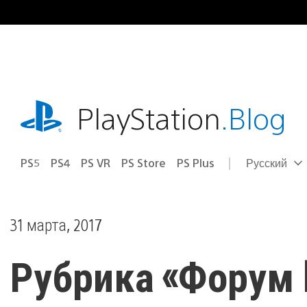
Перейти
к
содержимому
playstation.com
PlayStation
.Blog
PS5
PS4
PS VR
PS Store
PS Plus
Русский
Выбор
Выбранный
региона
регион:
31 марта, 2017
Рубрика «Форум P