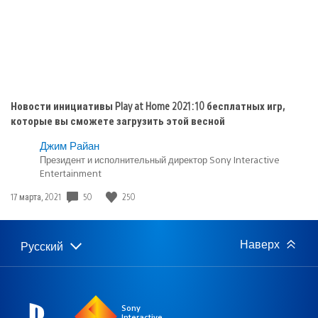
Новости инициативы Play at Home 2021: 10 бесплатных игр,
которые вы сможете загрузить этой весной
Джим Райан
Президент и исполнительный директор Sony Interactive
Entertainment
50
250
Дата
17 марта, 2021
публикации:
Наверх
Русский
Выбор
Выбранный
региона
регион:
Sony
Interactive