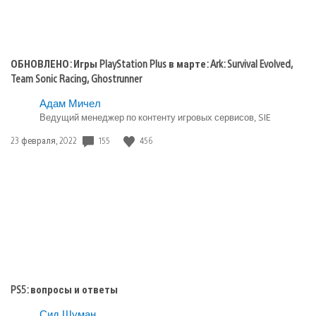
ОБНОВЛЕНО: Игры PlayStation Plus в марте: Ark: Survival Evolved,
Team Sonic Racing, Ghostrunner
Адам Мичел
Ведущий менеджер по контенту игровых сервисов, SIE
155
456
Дата
23 февраля, 2022
публикации:
PS5: вопросы и ответы
Сид Шуман