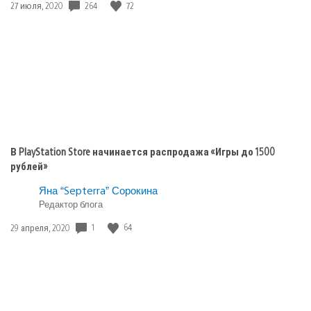
264
72
Дата
27 июля, 2020
playstation
публикации:
plus
В PlayStation Store начинается распродажа «Игры до 1500
рублей»
Яна “Septerra” Сорокина
Редактор блога
1
64
Дата
29 апреля, 2020
публикации: