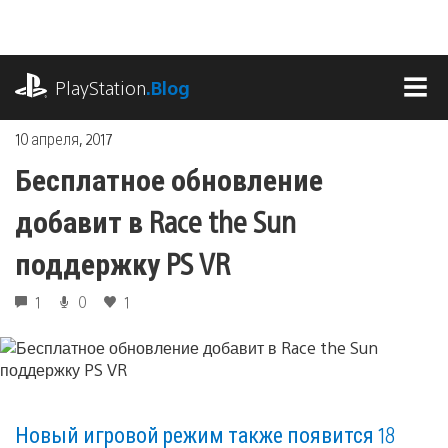
Перейти
к
содержимому
playstation.com
PlayStation
.Blog
МЕ
10 апреля, 2017
Бесплатное обновление
добавит в Race the Sun
поддержку PS VR
1
0
1
Новый игровой режим также появится 18