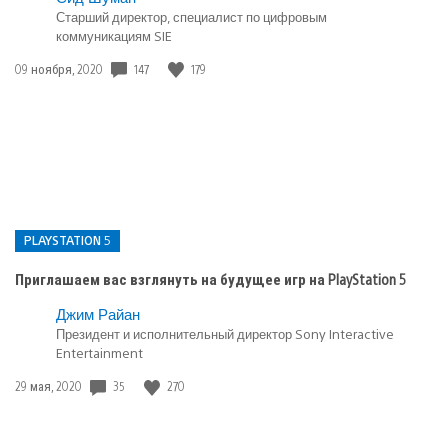
Старший директор, специалист по цифровым
коммуникациям SIE
147
179
Дата
09 ноября, 2020
публикации:
PLAYSTATION 5
Приглашаем вас взглянуть на будущее игр на PlayStation 5
Опубликовано
Джим Райан
Президент и исполнительный директор Sony Interactive
в:
Entertainment
PlayStation
5
35
270
Дата
29 мая, 2020
публикации: