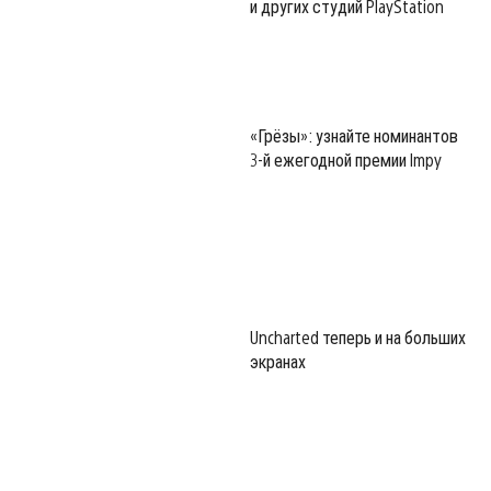
и других студий PlayStation
«Грёзы»: узнайте номинантов
3-й ежегодной премии Impy
Uncharted теперь и на больших
экранах