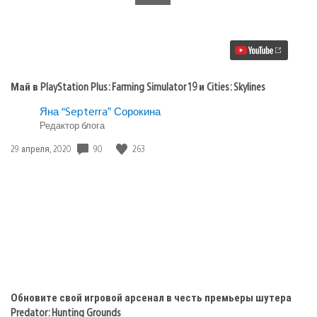
Май
в
PlayStation
Plus:
Farming
Simulator
19
Май в PlayStation Plus: Farming Simulator 19 и Cities: Skylines
и
Cities:
Яна “Septerra” Сорокина
Skylines
Редактор блога
90
263
Дата
29 апреля, 2020
публикации:
Обновите свой игровой арсенал в честь премьеры шутера
Predator: Hunting Grounds