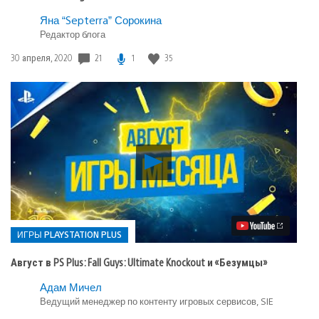
Яна “Septerra” Сорокина
Редактор блога
21
1
35
Дата
30 апреля, 2020
публикации:
Воспроизвести
видео
Август
в
PS
Plus:
Fall
ИГРЫ PLAYSTATION PLUS
Guys:
Ultimate
Август в PS Plus: Fall Guys: Ultimate Knockout и «Безумцы»
Knockout
и
Опубликовано
Адам Мичел
«Безумцы»
Ведущий менеджер по контенту игровых сервисов, SIE
в:
Игры