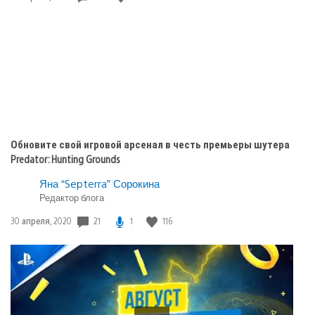
публикации:
Обновите свой игровой арсенал в честь премьеры шутера
Predator: Hunting Grounds
Яна “Septerra” Сорокина
Редактор блога
21
1
116
Дата
30 апреля, 2020
публикации: