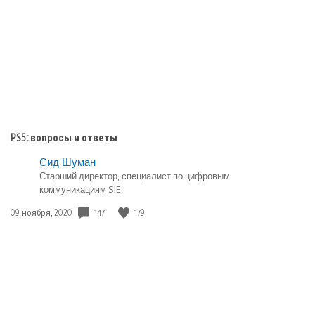
публикации:
PS5: вопросы и ответы
Сид Шуман
Старший директор, специалист по цифровым
коммуникациям SIE
147
179
Дата
09 ноября, 2020
публикации: