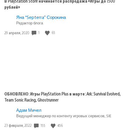
В PlayStation Store начинается распродажа «Игры до 1500
рублей»
Яна “Septerra” Сорокина
Редактор блога
1
65
Дата
29 апреля, 2020
публикации:
ОБНОВЛЕНО: Игры PlayStation Plus в марте: Ark: Survival Evolved,
Team Sonic Racing, Ghostrunner
Адам Мичел
Ведущий менеджер по контенту игровых сервисов, SIE
155
456
Дата
23 февраля, 2022