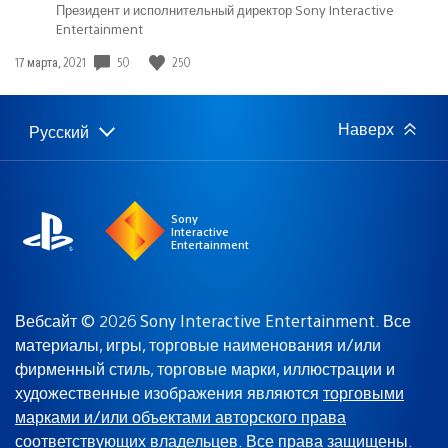
Президент и исполнительный директор Sony Interactive
Entertainment
50
250
Дата
17 марта, 2021
публикации:
Наверх
Русский
Выбор
Выбранный
региона
регион:
Sony
Interactive
Entertainment
Вебсайт © 2026 Sony Interactive Entertainment. Все
материалы, игры, торговые наименования и/или
фирменный стиль, торговые марки, иллюстрации и
художественные изображения являются
торговыми
марками и/или объектами авторского права
соответствующих владельцев
. Все права защищены.