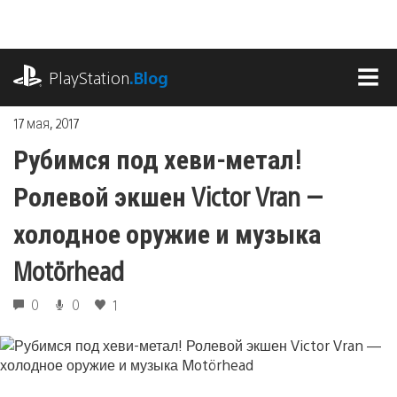
Перейти
к
содержимому
playstation.com
PlayStation
.Blog
МЕ
17 мая, 2017
Рубимся под хеви-метал!
Ролевой экшен Victor Vran —
холодное оружие и музыка
Motörhead
0
0
1