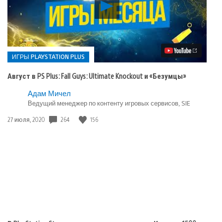
Воспроизвести
видео
Август
в
PS
Plus:
Fall
ИГРЫ PLAYSTATION PLUS
Guys:
Ultimate
Август в PS Plus: Fall Guys: Ultimate Knockout и «Безумцы»
Knockout
и
Опубликовано
Адам Мичел
«Безумцы»
Ведущий менеджер по контенту игровых сервисов, SIE
в:
Игры
264
156
Дата
27 июля, 2020
playstation
публикации:
plus