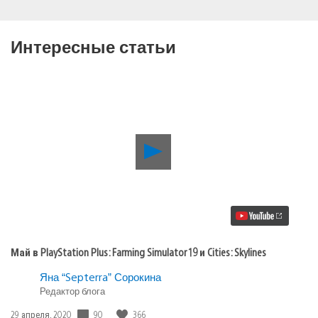
Интересные статьи
Воспроизвести
видео
Май
в
PlayStation
Plus:
Farming
Simulator
19
Май в PlayStation Plus: Farming Simulator 19 и Cities: Skylines
и
Cities:
Яна “Septerra” Сорокина
Skylines
Редактор блога
90
366
Дата
29 апреля, 2020