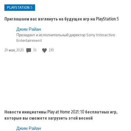
PLAYSTATION 5
Приглашаем вас взглянуть на будущее игр на PlayStation 5
Опубликовано
Джим Райан
Президент и исполнительный директор Sony Interactive
в:
Entertainment
PlayStation
5
35
270
Дата
29 мая, 2020
публикации:
Новости инициативы Play at Home 2021: 10 бесплатных игр,
которые вы сможете загрузить этой весной
Джим Райан