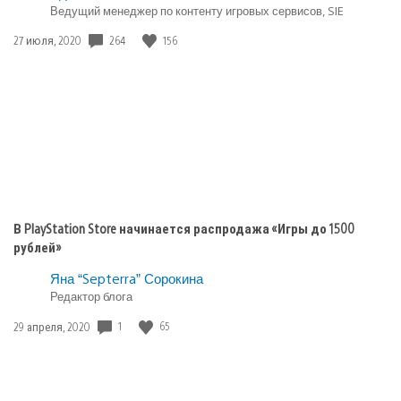
«Безумцы»
Ведущий менеджер по контенту игровых сервисов, SIE
в:
Игры
264
156
Дата
27 июля, 2020
playstation
публикации:
plus
В PlayStation Store начинается распродажа «Игры до 1500
рублей»
Яна “Septerra” Сорокина
Редактор блога
1
65
Дата
29 апреля, 2020
публикации: