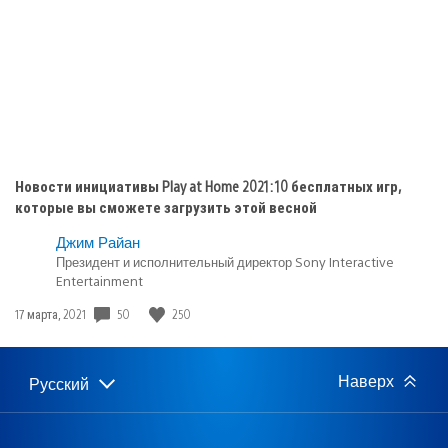
Новости инициативы Play at Home 2021: 10 бесплатных игр,
которые вы сможете загрузить этой весной
Джим Райан
Президент и исполнительный директор Sony Interactive
Entertainment
50
250
Дата
17 марта, 2021
публикации:
Наверх
Русский
Выбор
Выбранный
региона
регион: