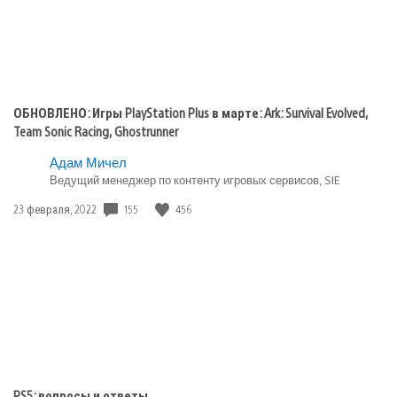
ОБНОВЛЕНО: Игры PlayStation Plus в марте: Ark: Survival Evolved,
Team Sonic Racing, Ghostrunner
Адам Мичел
Ведущий менеджер по контенту игровых сервисов, SIE
155
456
Дата
23 февраля, 2022
публикации:
PS5: вопросы и ответы