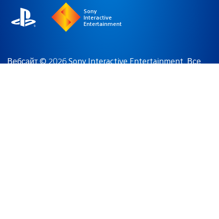
Sony
Interactive
Entertainment
Вебсайт © 2026 Sony Interactive Entertainment. Все
материалы, игры, торговые наименования и/или
фирменный стиль, торговые марки, иллюстрации и
художественные изображения являются
торговыми
марками и/или объектами авторского права
соответствующих владельцев
. Все права защищены.
Условия использования
Политика
конфиденциальности
Юридическая
информация