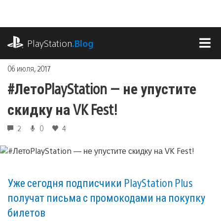
Перейти
к
содержимому
playstation.com
PlayStation
.Blog
МЕ
06 июля, 2017
#ЛетоPlayStation — не упустите
скидку на VK Fest!
2
0
4
Уже сегодня подписчики PlayStation Plus
получат письма с промокодами на покупку
билетов