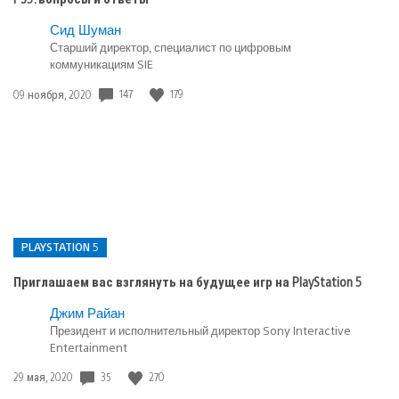
Сид Шуман
Старший директор, специалист по цифровым
коммуникациям SIE
147
179
Дата
09 ноября, 2020
публикации:
PLAYSTATION 5
Приглашаем вас взглянуть на будущее игр на PlayStation 5
Опубликовано
Джим Райан
Президент и исполнительный директор Sony Interactive
в:
Entertainment
PlayStation
5
35
270
Дата
29 мая, 2020
публикации: