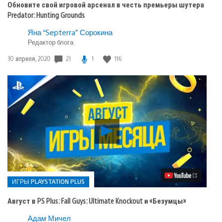
Обновите свой игровой арсенал в честь премьеры шутера
Predator: Hunting Grounds
Яна “Septerra” Сорокина
Редактор блога
21
1
116
Дата
30 апреля, 2020
публикации:
Воспроизвести
видео
Август
в
PS
Plus:
Fall
ИГРЫ PLAYSTATION PLUS
Guys:
Ultimate
Август в PS Plus: Fall Guys: Ultimate Knockout и «Безумцы»
Knockout
и
Опубликовано
Адам Мичел