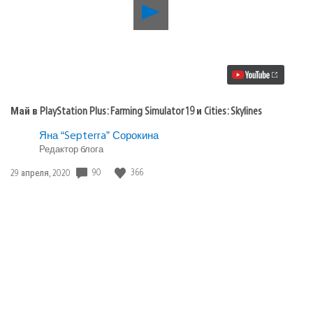
Воспроизвести
видео
Май
в
PlayStation
Plus:
Farming
Simulator
19
Май в PlayStation Plus: Farming Simulator 19 и Cities: Skylines
и
Cities:
Яна “Septerra” Сорокина
Skylines
Редактор блога
90
366
Дата
29 апреля, 2020
публикации: