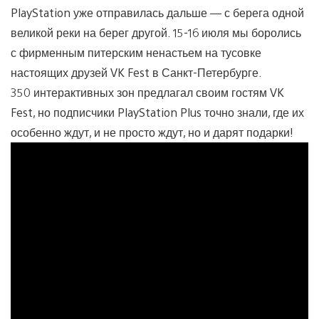
PlayStation уже отправилась дальше — с берега одной
великой реки на берег другой. 15-16 июля мы боролись
с фирменным питерским ненастьем на тусовке
настоящих друзей VK Fest в Санкт-Петербурге.
350 интерактивных зон предлагал своим гостям VK
Fest, но подписчики PlayStation Plus точно знали, где их
особенно ждут, и не просто ждут, но и дарят подарки!