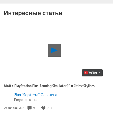
Интересные статьи
Воспроизвести
видео
Май
в
PlayStation
Plus:
Farming
Simulator
19
Май в PlayStation Plus: Farming Simulator 19 и Cities: Skylines
и
Cities:
Яна “Septerra” Сорокина
Skylines
Редактор блога
90
263
Дата
29 апреля, 2020
публикации: