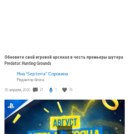
Обновите свой игровой арсенал в честь премьеры шутера
Predator: Hunting Grounds
Яна “Septerra” Сорокина
Редактор блога
21
1
35
Дата
30 апреля, 2020
публикации:
Воспроизвести