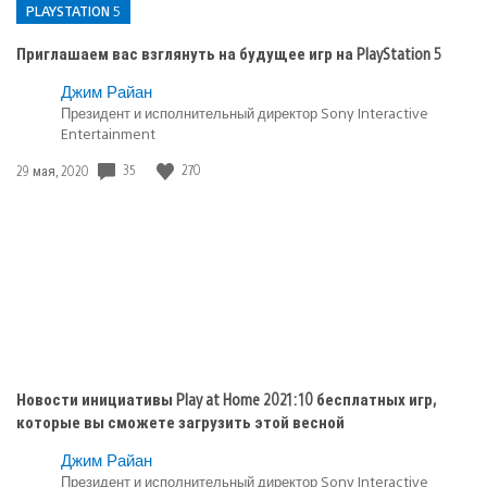
PLAYSTATION 5
Приглашаем вас взглянуть на будущее игр на PlayStation 5
Опубликовано
Джим Райан
Президент и исполнительный директор Sony Interactive
в:
Entertainment
PlayStation
5
35
270
Дата
29 мая, 2020
публикации:
Новости инициативы Play at Home 2021: 10 бесплатных игр,
которые вы сможете загрузить этой весной
Джим Райан
Президент и исполнительный директор Sony Interactive