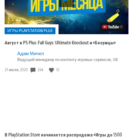
видео
Август
в
PS
Plus:
Fall
ИГРЫ PLAYSTATION PLUS
Guys:
Ultimate
Август в PS Plus: Fall Guys: Ultimate Knockout и «Безумцы»
Knockout
и
Опубликовано
Адам Мичел
«Безумцы»
Ведущий менеджер по контенту игровых сервисов, SIE
в:
Игры
264
72
Дата
27 июля, 2020
playstation
публикации:
plus
В PlayStation Store начинается распродажа «Игры до 1500