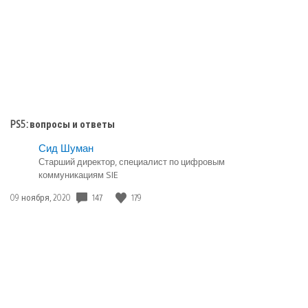
PS5: вопросы и ответы
Сид Шуман
Старший директор, специалист по цифровым
коммуникациям SIE
147
179
Дата
09 ноября, 2020
публикации: