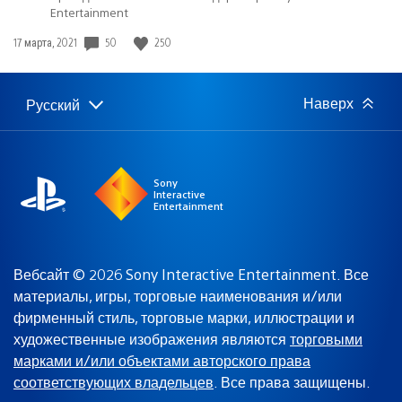
Entertainment
50
250
Дата
17 марта, 2021
публикации:
Наверх
Русский
Выбор
Выбранный
региона
регион:
Sony
Interactive
Entertainment
Вебсайт © 2026 Sony Interactive Entertainment. Все
материалы, игры, торговые наименования и/или
фирменный стиль, торговые марки, иллюстрации и
художественные изображения являются
торговыми
марками и/или объектами авторского права
соответствующих владельцев
. Все права защищены.