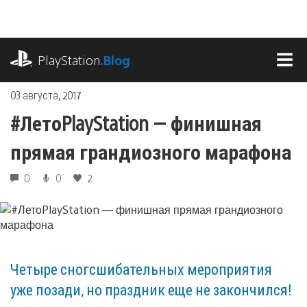
Перейти
к
содержимому
playstation.com
PlayStation
.Blog
МЕ
03 августа, 2017
#ЛетоPlayStation — финишная
прямая грандиозного марафона
0
0
2
Четыре сногсшибательных мероприятия
уже позади, но праздник еще не закончился!