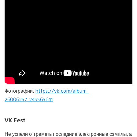
Фотографии:
https://vk.com/album-
26006257_245565641
VK Fest
Не успели отгреметь последние электронные сэмплы, а