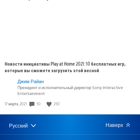
публикации:
Новости инициативы Play at Home 2021: 10 бесплатных игр,
которые вы сможете загрузить этой весной
Джим Райан
Президент и исполнительный директор Sony Interactive
Entertainment
Дата
50
250
17 марта, 2021
публикации:
Наверх
Русский
Выбор
Выбранный
региона
регион: