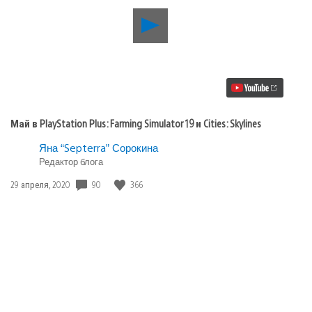
Воспроизвести
видео
Май
в
PlayStation
Plus:
Farming
Simulator
19
Май в PlayStation Plus: Farming Simulator 19 и Cities: Skylines
и
Cities:
Яна “Septerra” Сорокина
Skylines
Редактор блога
Дата
90
366
29 апреля, 2020
публикации: