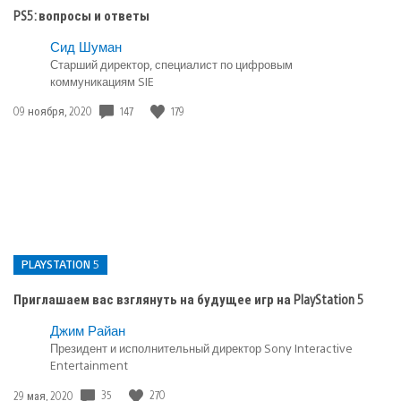
PS5: вопросы и ответы
Сид Шуман
Старший директор, специалист по цифровым
коммуникациям SIE
Дата
147
179
09 ноября, 2020
публикации:
PLAYSTATION 5
Приглашаем вас взглянуть на будущее игр на PlayStation 5
Опубликовано
Джим Райан
в:
Президент и исполнительный директор Sony Interactive
Entertainment
PlayStation
5
Дата
35
270
29 мая, 2020