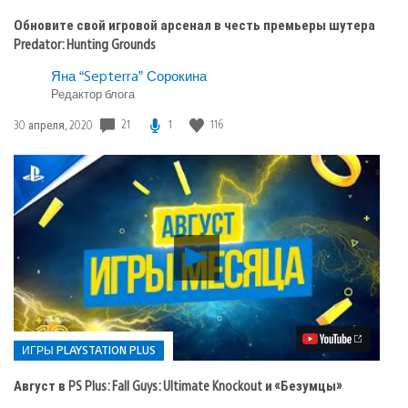
Обновите свой игровой арсенал в честь премьеры шутера
Predator: Hunting Grounds
Яна “Septerra” Сорокина
Редактор блога
Дата
21
1
116
30 апреля, 2020
публикации:
Воспроизвести
видео
Август
в
PS
Plus:
Fall
ИГРЫ PLAYSTATION PLUS
Guys:
Ultimate
Август в PS Plus: Fall Guys: Ultimate Knockout и «Безумцы»
Knockout