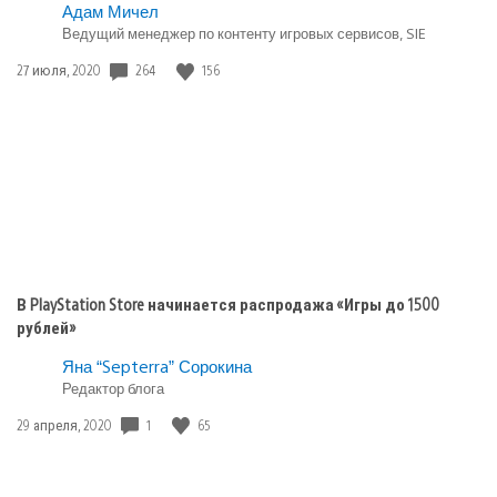
и
Опубликовано
Адам Мичел
«Безумцы»
в:
Ведущий менеджер по контенту игровых сервисов, SIE
Игры
Дата
264
156
27 июля, 2020
playstation
публикации:
plus
В PlayStation Store начинается распродажа «Игры до 1500
рублей»
Яна “Septerra” Сорокина
Редактор блога
Дата
1
65
29 апреля, 2020
публикации: