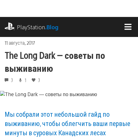
Перейти
к
содержимому
playstation.com
PlayStation
.Blog
МЕ
11 августа, 2017
The Long Dark — советы по
выживанию
3
1
3
Мы собрали этот небольшой гайд по
выживанию, чтобы облегчить ваши первые
минуты в суровых Канадских лесах