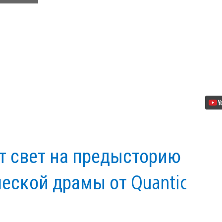
Become
Human
—
Кэра
становится
девиантом
т свет на предысторию
еской драмы от Quantic