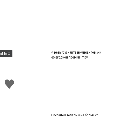
«Грёзы»: узнайте номинантов 3-й
ежегодной премии Impy
Поставить
лайк
Uncharted теперь и на больших