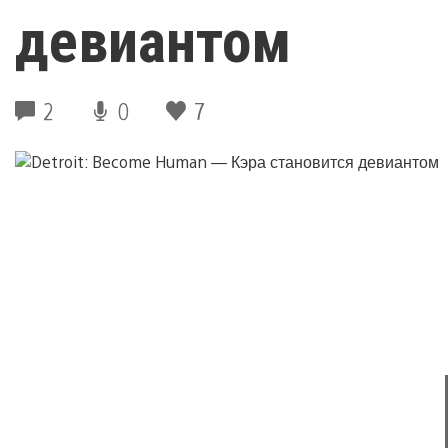
девиантом
2
0
7