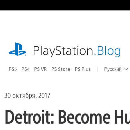
Перейти
к
содержимому
playstation.com
PlayStation
.Blog
PS5
PS4
PS VR
PS Store
PS Plus
Русский
Выбор
Выбранный
региона
регион:
30 октября, 2017
Detroit: Become 