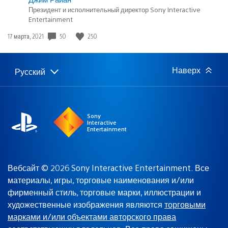
Президент и исполнительный директор Sony Interactive
Entertainment
50
250
Дата
17 марта, 2021
публикации:
Наверх
Русский
Выбор
Выбранный
региона
регион:
Sony
Interactive
Entertainment
Вебсайт © 2026 Sony Interactive Entertainment. Все
материалы, игры, торговые наименования и/или
фирменный стиль, торговые марки, иллюстрации и
художественные изображения являются
торговыми
марками и/или объектами авторского права