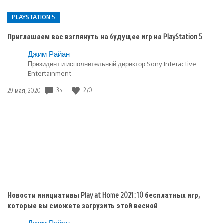
PLAYSTATION 5
Приглашаем вас взглянуть на будущее игр на PlayStation 5
Опубликовано
Джим Райан
Президент и исполнительный директор Sony Interactive
в:
Entertainment
PlayStation
5
35
270
Дата
29 мая, 2020
публикации:
Новости инициативы Play at Home 2021: 10 бесплатных игр,
которые вы сможете загрузить этой весной
Джим Райан