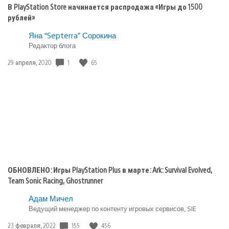
В PlayStation Store начинается распродажа «Игры до 1500
рублей»
Яна “Septerra” Сорокина
Редактор блога
1
65
Дата
29 апреля, 2020
публикации:
ОБНОВЛЕНО: Игры PlayStation Plus в марте: Ark: Survival Evolved,
Team Sonic Racing, Ghostrunner
Адам Мичел
Ведущий менеджер по контенту игровых сервисов, SIE
155
456
Дата
23 февраля, 2022