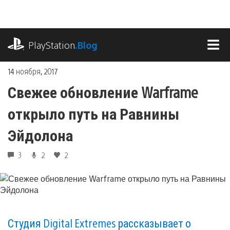
Перейти
к
содержимому
playstation.com
PlayStation
.Blog
МЕ
14 ноября, 2017
Свежее обновление Warframe
открыло путь на Равнины
Эйдолона
3
2
2
Студия Digital Extremes рассказывает о