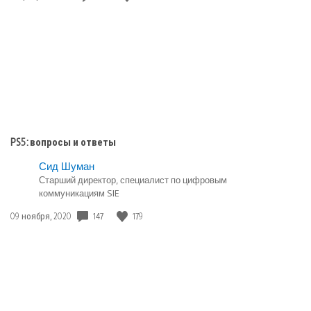
публикации:
PS5: вопросы и ответы
Сид Шуман
Старший директор, специалист по цифровым
коммуникациям SIE
147
179
Дата
09 ноября, 2020
публикации: