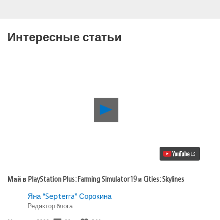
Интересные статьи
Воспроизвести
видео
Май
в
PlayStation
Plus:
Farming
Simulator
19
Май в PlayStation Plus: Farming Simulator 19 и Cities: Skylines
и
Cities:
Яна “Septerra” Сорокина
Skylines
Редактор блога