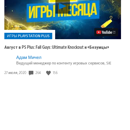
Воспроизвести
видео
Август
в
PS
Plus:
Fall
ИГРЫ PLAYSTATION PLUS
Guys:
Ultimate
Август в PS Plus: Fall Guys: Ultimate Knockout и «Безумцы»
Knockout
и
Опубликовано
Адам Мичел
«Безумцы»
Ведущий менеджер по контенту игровых сервисов, SIE
в:
Игры
264
156
Дата
27 июля, 2020
playstation
публикации:
plus