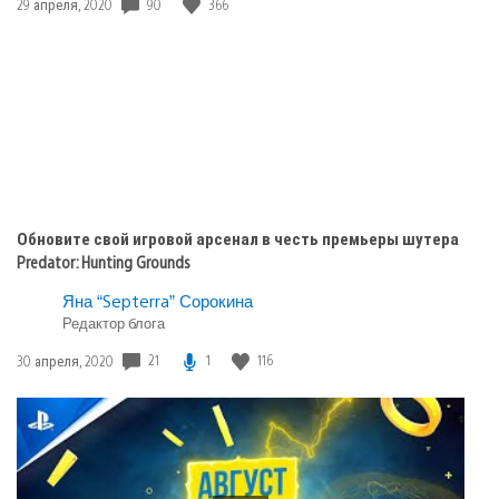
90
366
Дата
29 апреля, 2020
публикации:
Обновите свой игровой арсенал в честь премьеры шутера
Predator: Hunting Grounds
Яна “Septerra” Сорокина
Редактор блога
21
1
116
Дата
30 апреля, 2020
публикации: