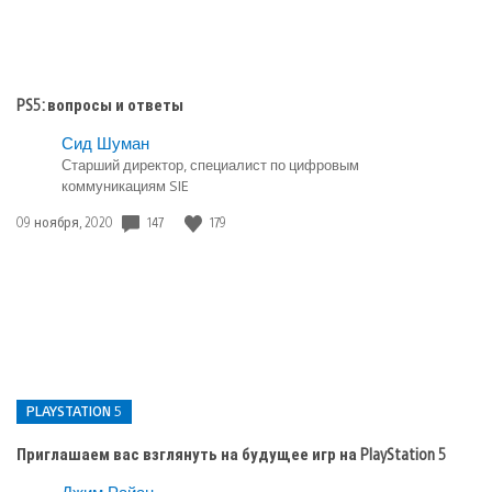
PS5: вопросы и ответы
Сид Шуман
Старший директор, специалист по цифровым
коммуникациям SIE
147
179
Дата
09 ноября, 2020
публикации:
PLAYSTATION 5
Приглашаем вас взглянуть на будущее игр на PlayStation 5
Джим Райан