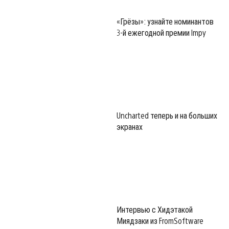
«Грёзы»: узнайте номинантов
3-й ежегодной премии Impy
Uncharted теперь и на больших
экранах
Интервью с Хидэтакой
Миядзаки из FromSoftware