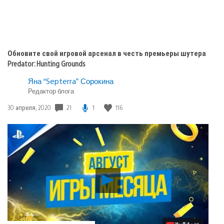
Обновите свой игровой арсенал в честь премьеры шутера
Predator: Hunting Grounds
Яна “Septerra” Сорокина
Редактор блога
21
1
116
Дата
30 апреля, 2020
публикации:
Воспроизвести
видео
Август
в
PS
Plus: