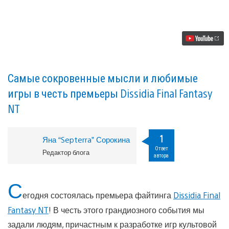
Ключевые
разработчики
серии
выбирают
лучшую
Final
Fantasy
Самые сокровенные мысли и любимые
игры в честь премьеры Dissidia Final Fantasy
NT
1
Яна “Septerra” Сорокина
Ответ
Редактор блога
автора
С
егодня состоялась премьера файтинга
Dissidia Final
Fantasy NT
! В честь этого грандиозного события мы
задали людям, причастным к разработке игр культовой