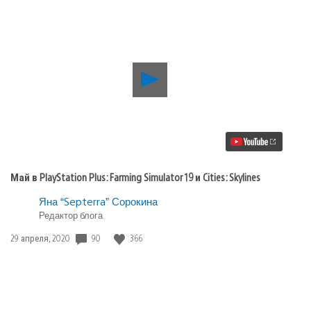
Воспроизвести
видео
Май
в
PlayStation
Plus:
Farming
Simulator
19
Май в PlayStation Plus: Farming Simulator 19 и Cities: Skylines
и
Cities:
Яна “Septerra” Сорокина
Skylines
Редактор блога
90
366
Дата
29 апреля, 2020
публикации: