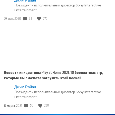
Опубликовано
Президент и исполнительный директор Sony Interactive
в:
Entertainment
PlayStation
5
35
270
Дата
29 мая, 2020
публикации:
Новости инициативы Play at Home 2021: 10 бесплатных игр,
которые вы сможете загрузить этой весной
Джим Райан
Президент и исполнительный директор Sony Interactive
Entertainment
50
250
Дата
17 марта, 2021
публикации: