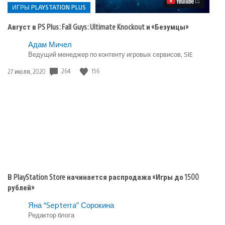
Fall
ИГРЫ PLAYSTATION PLUS
Guys:
Ultimate
Август в PS Plus: Fall Guys: Ultimate Knockout и «Безумцы»
Knockout
и
Опубликовано
Адам Мичел
«Безумцы»
Ведущий менеджер по контенту игровых сервисов, SIE
в:
Игры
264
156
Дата
27 июля, 2020
playstation
публикации:
plus
В PlayStation Store начинается распродажа «Игры до 1500
рублей»
Яна “Septerra” Сорокина
Редактор блога