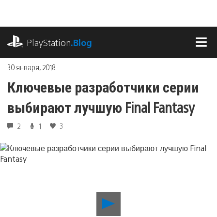
Перейти
к
содержимому
playstation.com
PlayStation
.Blog
МЕ
30 января, 2018
Ключевые разработчики серии
выбирают лучшую Final Fantasy
2
1
3
Воспроизвести
видео