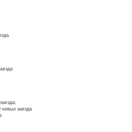
езда.
аезда.
заезда;
2 новых заезда.
s