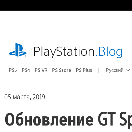
Перейти
к
содержимому
playstation.com
PlayStation
.Blog
PS5
PS4
PS VR
PS Store
PS Plus
Русский
Выбор
Выбранный
региона
регион:
05 марта, 2019
Обновление GT Sp