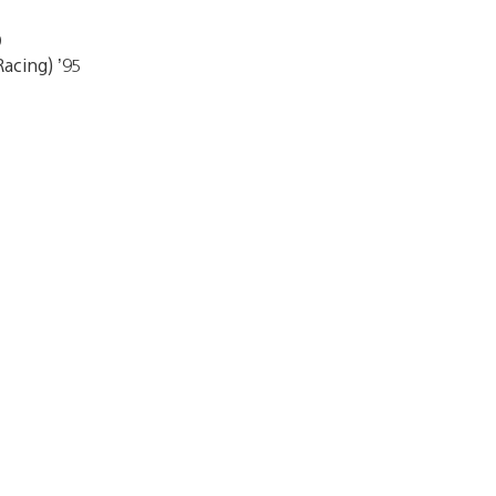
9
acing) ’95