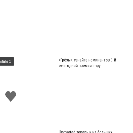
«Грёзы»: узнайте номинантов 3-й
ежегодной премии Impy
Поставить
лайк
Uncharted теперь и на больших