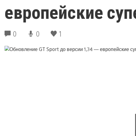
европейские суп
0
0
1