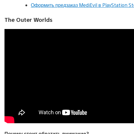
Оформить предзаказ MediEvil в PlayStation St
The Outer Worlds
Почему стоит обратить внимание?