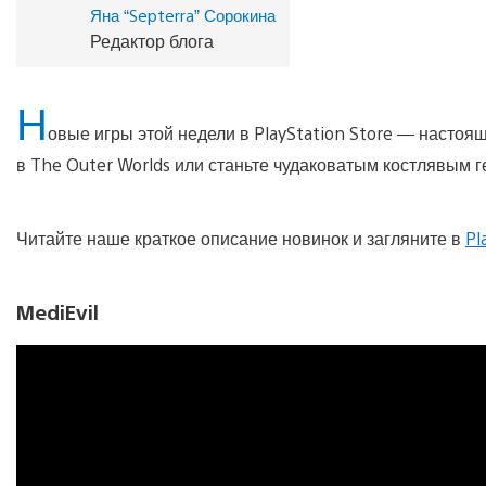
Яна “Septerra” Сорокина
Редактор блога
Н
овые игры этой недели в PlayStation Store — насто
в The Outer Worlds или станьте чудаковатым костлявым г
Читайте наше краткое описание новинок и загляните в
Pl
MediEvil