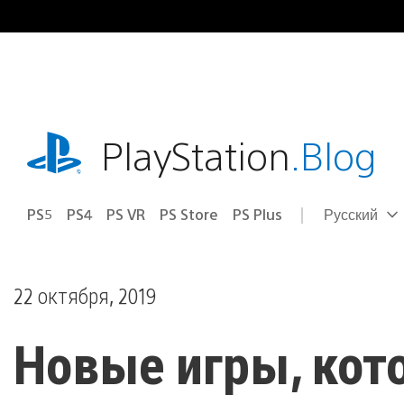
Перейти
к
содержимому
playstation.com
PlayStation
.Blog
PS5
PS4
PS VR
PS Store
PS Plus
Русский
Выбор
Выбранный
региона
регион:
22 октября, 2019
Новые игры, кот