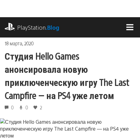
Перейти
к
содержимому
playstation.com
PlayStation
.Blog
МЕ
18 марта, 2020
Студия Hello Games
анонсировала новую
приключенческую игру The Last
Campfire — на PS4 уже летом
0
0
2