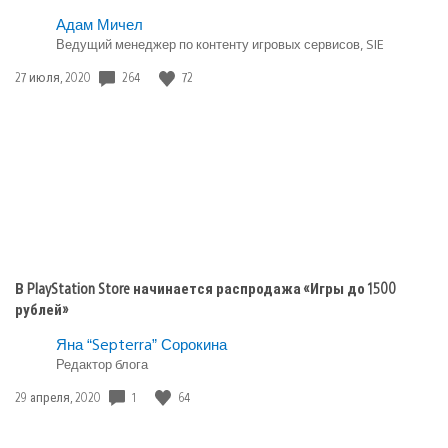
Knockout
и
Опубликовано
Адам Мичел
«Безумцы»
в:
Ведущий менеджер по контенту игровых сервисов, SIE
Игры
Дата
264
72
27 июля, 2020
playstation
публикации:
plus
В PlayStation Store начинается распродажа «Игры до 1500
рублей»
Яна “Septerra” Сорокина
Редактор блога
Дата
1
64
29 апреля, 2020
публикации: