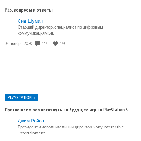
PS5: вопросы и ответы
Сид Шуман
Старший директор, специалист по цифровым
коммуникациям SIE
Дата
147
179
09 ноября, 2020
публикации:
PLAYSTATION 5
Приглашаем вас взглянуть на будущее игр на PlayStation 5
Опубликовано
Джим Райан
в:
Президент и исполнительный директор Sony Interactive
Entertainment
PlayStation