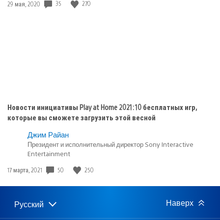
5
Дата
35
270
29 мая, 2020
публикации:
Новости инициативы Play at Home 2021: 10 бесплатных игр,
которые вы сможете загрузить этой весной
Джим Райан
Президент и исполнительный директор Sony Interactive
Entertainment
Дата
50
250
17 марта, 2021
публикации:
Наверх
Русский
Выбор
Выбранный
региона
регион: