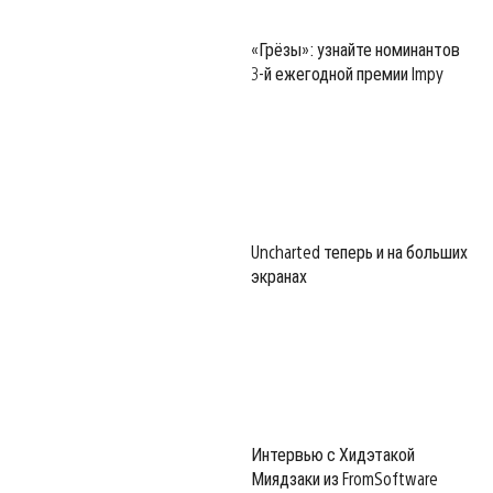
«Грёзы»: узнайте номинантов
3-й ежегодной премии Impy
Uncharted теперь и на больших
экранах
Интервью с Хидэтакой
Миядзаки из FromSoftware