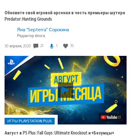
Обновите свой игровой арсенал в честь премьеры шутера
Predator: Hunting Grounds
Яна “Septerra” Сорокина
Редактор блога
Дата
21
1
35
30 апреля, 2020
публикации:
Воспроизвести
видео
Август
в
PS
Plus:
Fall
ИГРЫ PLAYSTATION PLUS
Guys:
Ultimate
Август в PS Plus: Fall Guys: Ultimate Knockout и «Безумцы»