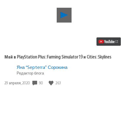
Воспроизвести
видео
Май
в
PlayStation
Plus:
Farming
Simulator
19
Май в PlayStation Plus: Farming Simulator 19 и Cities: Skylines
и
Cities:
Яна “Septerra” Сорокина
Skylines
Редактор блога
Дата
90
263
29 апреля, 2020
публикации: