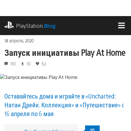
Перейти
к
содержимому
playstation.com
PlayStation
.Blog
МЕ
14 апреля, 2020
Запуск инициативы Play At Home
110
10
62
Оставайтесь дома и играйте в «Uncharted:
Натан Дрейк. Коллекция» и «Путешествие» c
16 апреля по 6 мая
10