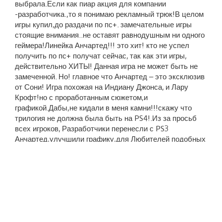
выбрала.Если как пиар акция для компании
-разработчика.,то я понимаю рекламный трюк!В целом
игры купил,до раздачи по пс+. замечательные игры
стоящие внимания..не оставят равнодушным ни одного
геймера!Линейка Анчартед!!! это хит! кто не успел
получить по пс+ получат сейчас, так как эти игры,
действительно ХИТЫ! Данная игра не может быть не
замеченной. Но! главное что Анчартед – это эксклюзив
от Сони! Игра похожая на Индиану Джонса, и Лару
Крофт!но с проработанным сюжетом,и
графикой.Дабы,не кидали в меня камни!!!скажу что
трилогия не должна была быть на PS4!.Из за просьб
всех игроков, Разработчики перенесли с PS3
Анчартед,улучшили графику,для Любителей подобных
жанров,понравится как побегать,так и пострелять!
Готовьтесь к высокому уровню, загадок от Дрейка.Вы
побываете не в одном приключении с Дрейком,и
найдете приключений на своё мягкое место.(Я про
Дрейка).Дрейк был бы не Дрейком.Если б не умел
находить приключения на мягкую точку).Всем
рекомендую также приобрести по пс+ Анчартед 4,так
как вскоре совсем скоро разработчики нас