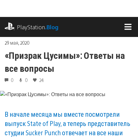
Перейти
к
содержимому
playstation.com
PlayStation
.Blog
МЕ
29 мая, 2020
«Призрак Цусимы»: Ответы на
все вопросы
0
0
24
В начале месяца мы вместе посмотрели
выпуск State of Play, а теперь представитель
студии Sucker Punch отвечает на все наши