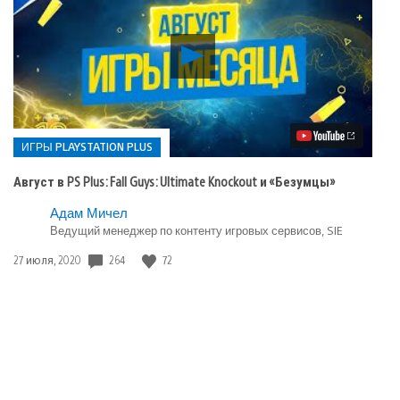
Воспроизвести
видео
Август
в
PS
Plus:
Fall
ИГРЫ PLAYSTATION PLUS
Guys:
Ultimate
Август в PS Plus: Fall Guys: Ultimate Knockout и «Безумцы»
Knockout
и
Опубликовано
Адам Мичел
«Безумцы»
в:
Ведущий менеджер по контенту игровых сервисов, SIE
Игры
Дата
264
72
27 июля, 2020
playstation
публикации:
plus