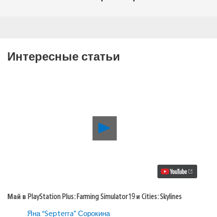
Интересные статьи
Воспроизвести
видео
Май
в
PlayStation
Plus:
Farming
Simulator
19
Май в PlayStation Plus: Farming Simulator 19 и Cities: Skylines
и
Cities:
Яна “Septerra” Сорокина