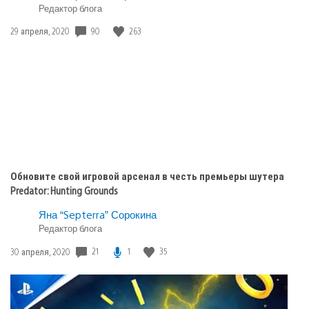
Skylines
Редактор блога
Дата
90
263
29 апреля, 2020
публикации:
Обновите свой игровой арсенал в честь премьеры шутера
Predator: Hunting Grounds
Яна “Septerra” Сорокина
Редактор блога
Дата
21
1
35
30 апреля, 2020
публикации: