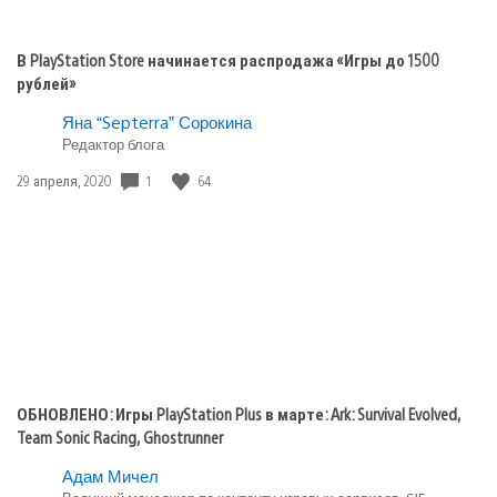
В PlayStation Store начинается распродажа «Игры до 1500
рублей»
Яна “Septerra” Сорокина
Редактор блога
Дата
1
64
29 апреля, 2020
публикации:
ОБНОВЛЕНО: Игры PlayStation Plus в марте: Ark: Survival Evolved,
Team Sonic Racing, Ghostrunner
Адам Мичел