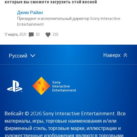
которые вы сможете загрузить этой весной
Джим Райан
Президент и исполнительный директор Sony Interactive
Entertainment
Дата
50
250
17 марта, 2021
публикации:
Наверх
Русский
Выбор
Выбранный
региона
регион:
Sony
Interactive
Entertainment
Вебсайт © 2026 Sony Interactive Entertainment. Все
материалы, игры, торговые наименования и/или
фирменный стиль, торговые марки, иллюстрации и
художественные изображения являются
торговыми