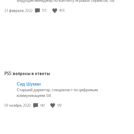
Ведущий менеджер по контенту игровых сервисов, SIE
Дата
155
456
23 февраля, 2022
публикации:
PS5: вопросы и ответы
Сид Шуман
Старший директор, специалист по цифровым
коммуникациям SIE
Дата
147
179
09 ноября, 2020
публикации: