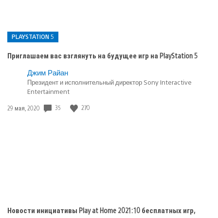
PLAYSTATION 5
Приглашаем вас взглянуть на будущее игр на PlayStation 5
Опубликовано
Джим Райан
в:
Президент и исполнительный директор Sony Interactive
Entertainment
PlayStation
5
Дата
35
270
29 мая, 2020
публикации:
Новости инициативы Play at Home 2021: 10 бесплатных игр,