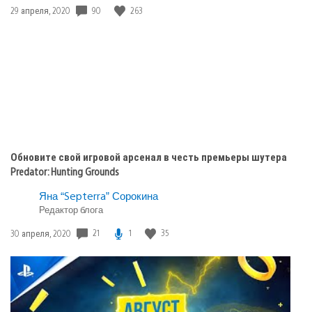
Дата
90
263
29 апреля, 2020
публикации:
Обновите свой игровой арсенал в честь премьеры шутера
Predator: Hunting Grounds
Яна “Septerra” Сорокина
Редактор блога
Дата
21
1
35
30 апреля, 2020
публикации: