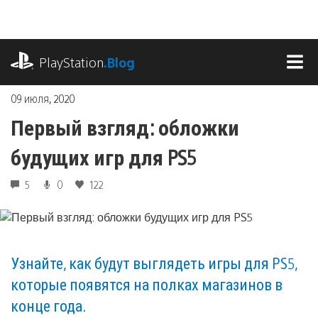
Перейти
к
содержимому
playstation.com
PlayStation
.Blog
МЕ
09 июля, 2020
Первый взгляд: обложки
будущих игр для PS5
5
0
122
Узнайте, как будут выглядеть игры для PS5,
которые появятся на полках магазинов в
конце года.