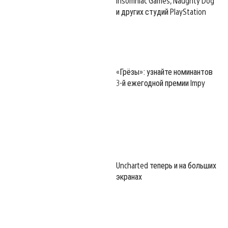
Insomniac Games, Naughty Dog
и других студий PlayStation
«Грёзы»: узнайте номинантов
3-й ежегодной премии Impy
Uncharted теперь и на больших
экранах