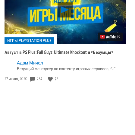
Воспроизвести
видео
Август
в
PS
Plus:
Fall
ИГРЫ PLAYSTATION PLUS
Guys:
Ultimate
Август в PS Plus: Fall Guys: Ultimate Knockout и «Безумцы»
Knockout
и
Опубликовано
Адам Мичел
«Безумцы»
в:
Ведущий менеджер по контенту игровых сервисов, SIE
Игры
Дата
264
72
27 июля, 2020
playstation
публикации:
plus