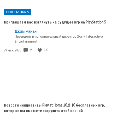
PLAYSTATION 5
Приглашаем вас взглянуть на будущее игр на PlayStation 5
Опубликовано
Джим Райан
в:
Президент и исполнительный директор Sony Interactive
Entertainment
PlayStation
5
Дата
35
270
29 мая, 2020
публикации:
Новости инициативы Play at Home 2021: 10 бесплатных игр,
которые вы сможете загрузить этой весной