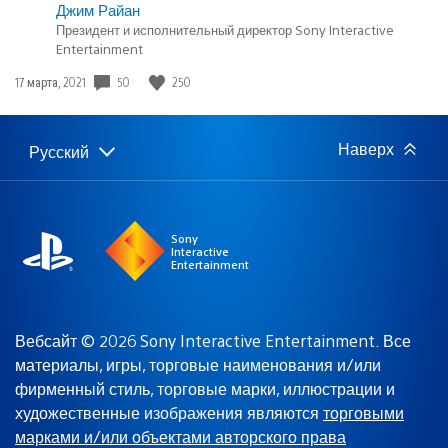
Джим Райан
Президент и исполнительный директор Sony Interactive
Entertainment
Дата
50
250
17 марта, 2021
публикации:
Наверх
Русский
Выбор
Выбранный
региона
регион:
Sony
Interactive
Entertainment
Вебсайт © 2026 Sony Interactive Entertainment. Все
материалы, игры, торговые наименования и/или
фирменный стиль, торговые марки, иллюстрации и
художественные изображения являются
торговыми
марками и/или объектами авторского права