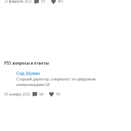
Дата
155
456
23 февраля, 2022
публикации:
PS5: вопросы и ответы
Сид Шуман
Старший директор, специалист по цифровым
коммуникациям SIE
Дата
147
179
09 ноября, 2020
публикации: