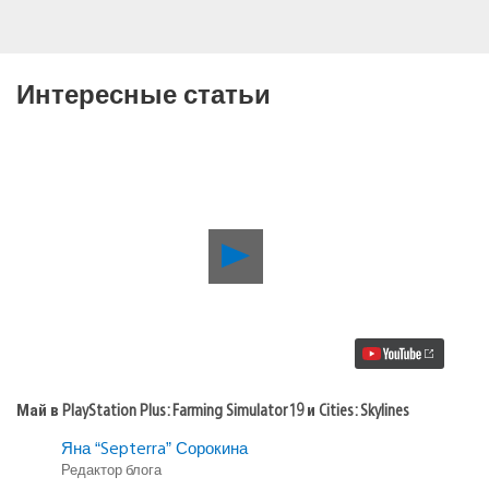
Интересные статьи
Воспроизвести
видео
Май
в
PlayStation
Plus:
Farming
Simulator
19
Май в PlayStation Plus: Farming Simulator 19 и Cities: Skylines
и
Cities:
Яна “Septerra” Сорокина
Skylines
Редактор блога