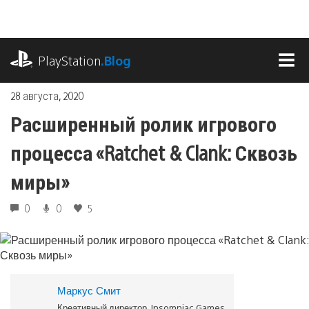
Перейти
к
содержимому
playstation.com
PlayStation
.Blog
МЕ
28 августа, 2020
Расширенный ролик игрового
процесса «Ratchet & Clank: Сквозь
миры»
0
0
5
Маркус Смит
Креативный директор, Insomniac Games