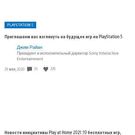
PLAYSTATION 5
Приглашаем вас взглянуть на будущее игр на PlayStation 5
Опубликовано
Джим Райан
в:
Президент и исполнительный директор Sony Interactive
Entertainment
PlayStation
5
Дата
35
270
29 мая, 2020
публикации:
Новости инициативы Play at Home 2021: 10 бесплатных игр,