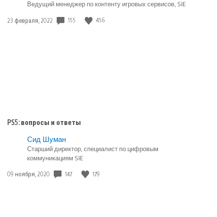
Ведущий менеджер по контенту игровых сервисов, SIE
Дата
155
456
23 февраля, 2022
публикации:
PS5: вопросы и ответы
Сид Шуман
Старший директор, специалист по цифровым
коммуникациям SIE
Дата
147
179
09 ноября, 2020
публикации: