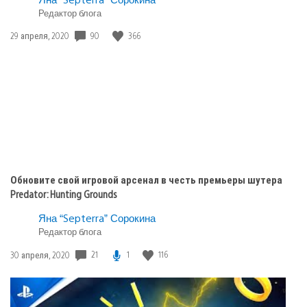
Skylines
Редактор блога
Дата
90
366
29 апреля, 2020
публикации:
Обновите свой игровой арсенал в честь премьеры шутера
Predator: Hunting Grounds
Яна “Septerra” Сорокина
Редактор блога
Дата
21
1
116
30 апреля, 2020
публикации: