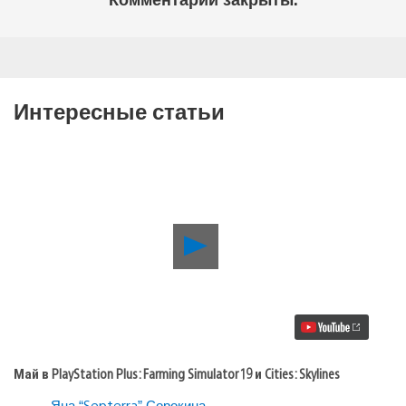
Интересные статьи
Воспроизвести
видео
Май
в
PlayStation
Plus:
Farming
Simulator
19
Май в PlayStation Plus: Farming Simulator 19 и Cities: Skylines
и
Cities:
Яна “Septerra” Сорокина