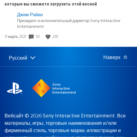
которые вы сможете загрузить этой весной
Джим Райан
Президент и исполнительный директор Sony Interactive
Entertainment
Дата
50
250
17 марта, 2021
публикации:
Наверх
Русский
Выбор
Выбранный
региона
регион:
Sony
Interactive
Entertainment
Вебсайт © 2026 Sony Interactive Entertainment. Все
материалы, игры, торговые наименования и/или
фирменный стиль, торговые марки, иллюстрации и