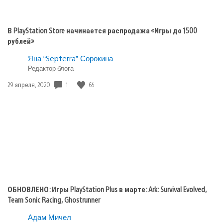
В PlayStation Store начинается распродажа «Игры до 1500
рублей»
Яна “Septerra” Сорокина
Редактор блога
Дата
1
65
29 апреля, 2020
публикации:
ОБНОВЛЕНО: Игры PlayStation Plus в марте: Ark: Survival Evolved,
Team Sonic Racing, Ghostrunner
Адам Мичел