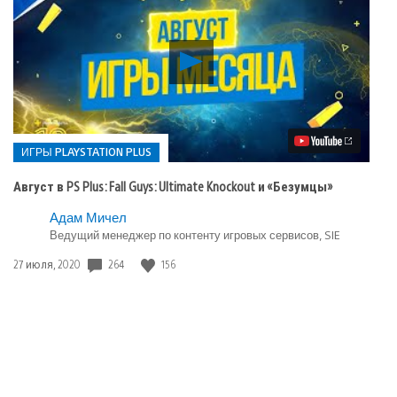
Воспроизвести
видео
Август
в
PS
Plus:
Fall
ИГРЫ PLAYSTATION PLUS
Guys:
Ultimate
Август в PS Plus: Fall Guys: Ultimate Knockout и «Безумцы»
Knockout
и
Опубликовано
Адам Мичел
«Безумцы»
в:
Ведущий менеджер по контенту игровых сервисов, SIE
Игры
Дата
264
156
27 июля, 2020
playstation
публикации:
plus