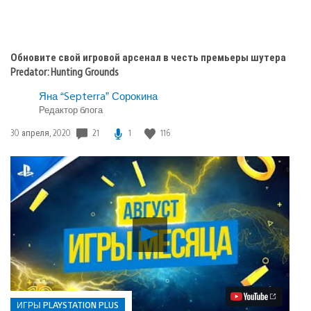
Обновите свой игровой арсенал в честь премьеры шутера
Predator: Hunting Grounds
Яна “Septerra” Сорокина
Редактор блога
Дата
21
1
116
30 апреля, 2020
публикации:
Воспроизвести
видео
Август
в
PS
Plus:
Fall
ИГРЫ PLAYSTATION PLUS