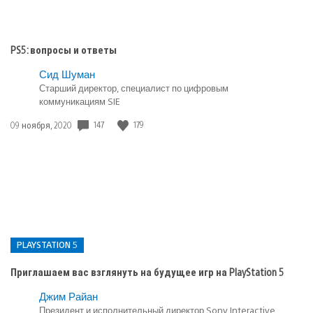
PS5: вопросы и ответы
Сид Шуман
Старший директор, специалист по цифровым
коммуникациям SIE
Дата
147
179
09 ноября, 2020
публикации:
PLAYSTATION 5
Приглашаем вас взглянуть на будущее игр на PlayStation 5
Опубликовано
Джим Райан
в:
Президент и исполнительный директор Sony Interactive