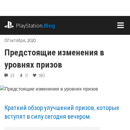
Перейти
к
содержимому
playstation.com
PlayStation
.Blog
МЕ
07 октября, 2020
Предстоящие изменения в
уровнях призов
23
0
180
Краткий обзор улучшений призов, которые
вступят в силу сегодня вечером.