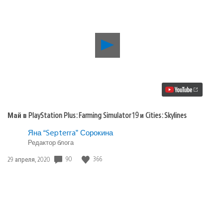
Воспроизвести
видео
Май
в
PlayStation
Plus:
Farming
Simulator
19
Май в PlayStation Plus: Farming Simulator 19 и Cities: Skylines
и
Cities:
Яна “Septerra” Сорокина
Skylines
Редактор блога
Дата
90
366
29 апреля, 2020
публикации: