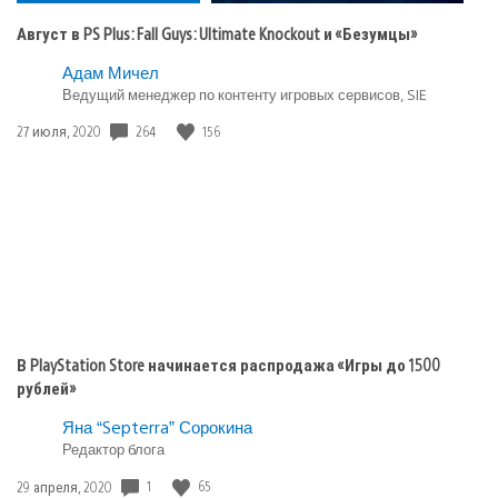
Guys:
Ultimate
Август в PS Plus: Fall Guys: Ultimate Knockout и «Безумцы»
Knockout
и
Опубликовано
Адам Мичел
«Безумцы»
в:
Ведущий менеджер по контенту игровых сервисов, SIE
Игры
Дата
264
156
27 июля, 2020
playstation
публикации:
plus
В PlayStation Store начинается распродажа «Игры до 1500
рублей»
Яна “Septerra” Сорокина
Редактор блога
Дата
1
65
29 апреля, 2020