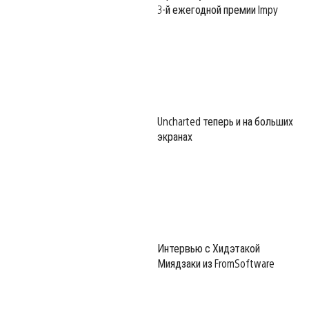
3-й ежегодной премии Impy
Uncharted теперь и на больших
экранах
Интервью с Хидэтакой
Миядзаки из FromSoftware