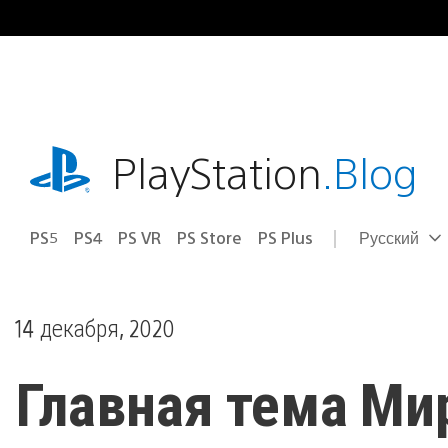
Перейти
к
содержимому
playstation.com
PlayStation
.Blog
PS5
PS4
PS VR
PS Store
PS Plus
Русский
Выбор
Выбранный
региона
регион:
14 декабря, 2020
Главная тема Ми