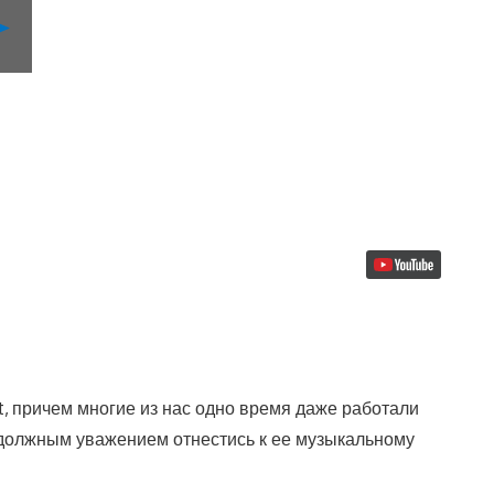
Воспроизвести
видео
t, причем многие из нас одно время даже работали
с должным уважением отнестись к ее музыкальному