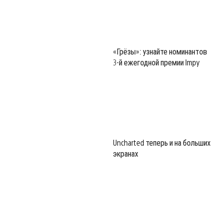
«Грёзы»: узнайте номинантов
3-й ежегодной премии Impy
Uncharted теперь и на больших
экранах