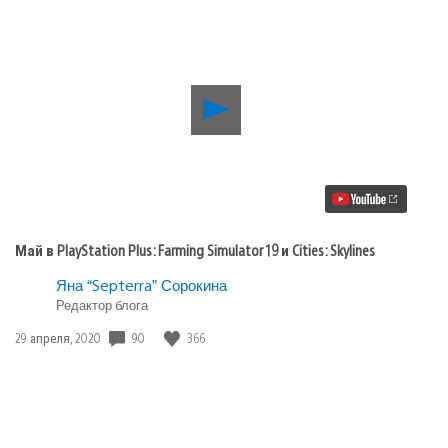
Воспроизвести
видео
Май
в
PlayStation
Plus:
Farming
Simulator
19
Май в PlayStation Plus: Farming Simulator 19 и Cities: Skylines
и
Cities:
Яна “Septerra” Сорокина
Skylines
Редактор блога
Дата
90
366
29 апреля, 2020
публикации: