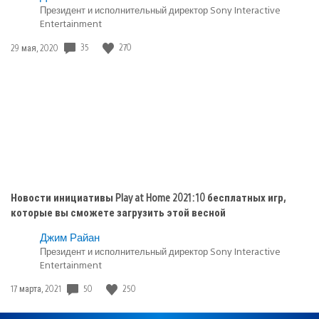
в:
Президент и исполнительный директор Sony Interactive
Entertainment
PlayStation
5
Дата
35
270
29 мая, 2020
публикации:
Новости инициативы Play at Home 2021: 10 бесплатных игр,
которые вы сможете загрузить этой весной
Джим Райан
Президент и исполнительный директор Sony Interactive
Entertainment
Дата
50
250
17 марта, 2021
публикации: