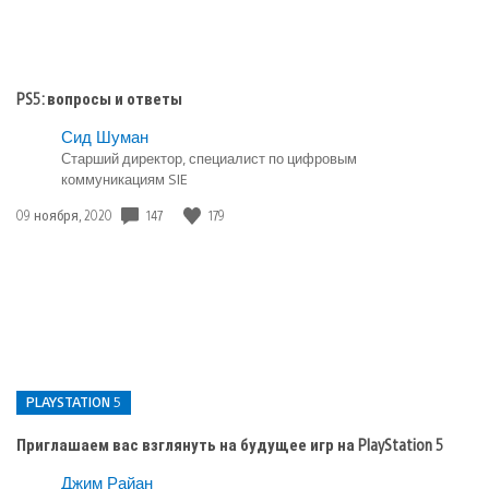
PS5: вопросы и ответы
Сид Шуман
Старший директор, специалист по цифровым
коммуникациям SIE
Дата
147
179
09 ноября, 2020
публикации:
PLAYSTATION 5
Приглашаем вас взглянуть на будущее игр на PlayStation 5
Опубликовано
Джим Райан