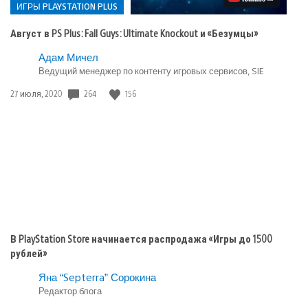
Fall
ИГРЫ PLAYSTATION PLUS
Guys:
Ultimate
Август в PS Plus: Fall Guys: Ultimate Knockout и «Безумцы»
Knockout
и
Опубликовано
Адам Мичел
«Безумцы»
в:
Ведущий менеджер по контенту игровых сервисов, SIE
Игры
Дата
264
156
27 июля, 2020
playstation
публикации:
plus
В PlayStation Store начинается распродажа «Игры до 1500
рублей»
Яна “Septerra” Сорокина
Редактор блога