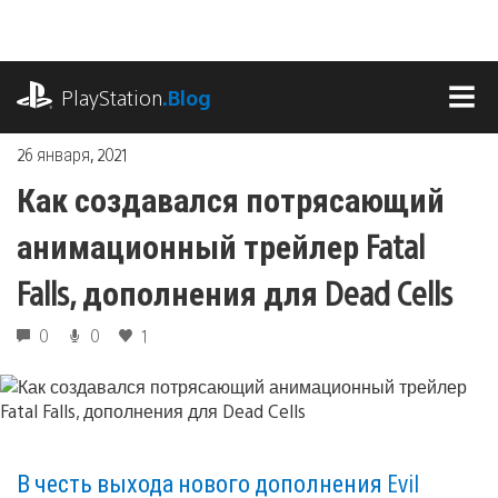
Перейти
к
содержимому
playstation.com
PlayStation
.Blog
МЕ
26 января, 2021
Как создавался потрясающий
анимационный трейлер Fatal
Falls, дополнения для Dead Cells
0
0
1
В честь выхода нового дополнения Evil