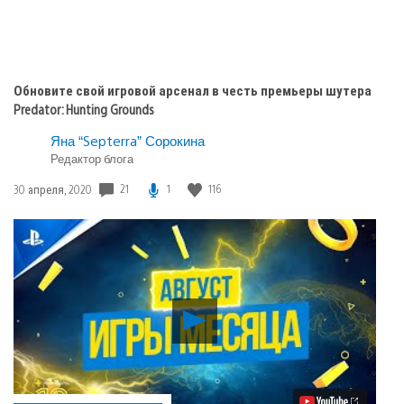
Обновите свой игровой арсенал в честь премьеры шутера
Predator: Hunting Grounds
Яна “Septerra” Сорокина
Редактор блога
Дата
21
1
116
30 апреля, 2020
публикации:
Воспроизвести
видео
Август
в
PS
Plus: