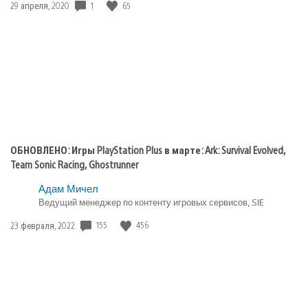
Дата
1
65
29 апреля, 2020
публикации:
ОБНОВЛЕНО: Игры PlayStation Plus в марте: Ark: Survival Evolved,
Team Sonic Racing, Ghostrunner
Адам Мичел
Ведущий менеджер по контенту игровых сервисов, SIE
Дата
155
456
23 февраля, 2022
публикации: