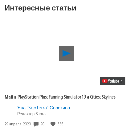
Интересные статьи
Воспроизвести
видео
Май
в
PlayStation
Plus:
Farming
Simulator
19
Май в PlayStation Plus: Farming Simulator 19 и Cities: Skylines
и
Cities:
Яна “Septerra” Сорокина
Skylines
Редактор блога
Дата
90
366
29 апреля, 2020
публикации: