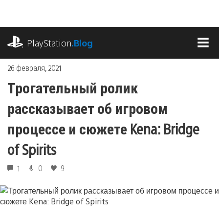
Перейти
к
содержимому
playstation.com
PlayStation
.Blog
МЕ
26 февраля, 2021
Трогательный ролик
рассказывает об игровом
процессе и сюжете Kena: Bridge
of Spirits
1
0
9