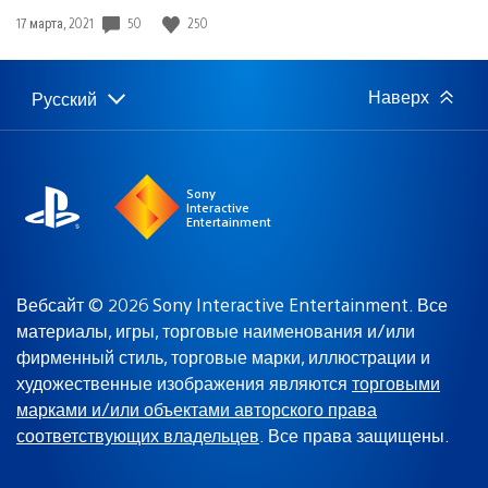
Дата
50
250
17 марта, 2021
публикации:
Наверх
Русский
Выбор
Выбранный
региона
регион:
Sony
Interactive
Entertainment
Вебсайт © 2026 Sony Interactive Entertainment. Все
материалы, игры, торговые наименования и/или
фирменный стиль, торговые марки, иллюстрации и
художественные изображения являются
торговыми
марками и/или объектами авторского права
соответствующих владельцев
. Все права защищены.