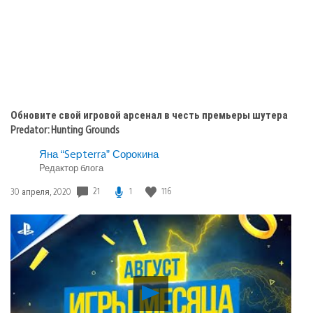
Обновите свой игровой арсенал в честь премьеры шутера
Predator: Hunting Grounds
Яна “Septerra” Сорокина
Редактор блога
Дата
21
1
116
30 апреля, 2020
публикации:
Воспроизвести
видео