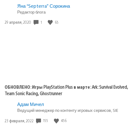
Яна “Septerra” Сорокина
Редактор блога
Дата
1
65
29 апреля, 2020
публикации:
ОБНОВЛЕНО: Игры PlayStation Plus в марте: Ark: Survival Evolved,
Team Sonic Racing, Ghostrunner
Адам Мичел
Ведущий менеджер по контенту игровых сервисов, SIE
Дата
155
456
23 февраля, 2022
публикации: