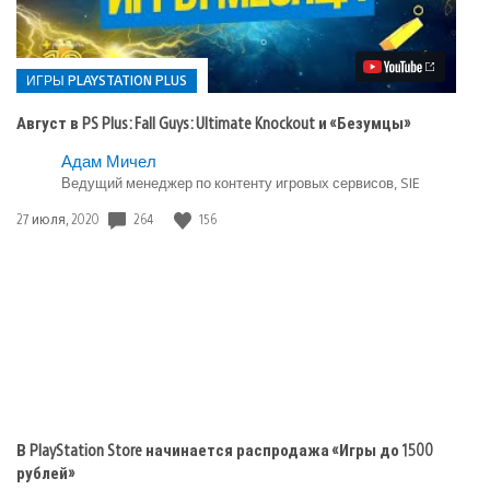
Август
в
PS
Plus:
Fall
ИГРЫ PLAYSTATION PLUS
Guys:
Ultimate
Август в PS Plus: Fall Guys: Ultimate Knockout и «Безумцы»
Knockout
и
Опубликовано
Адам Мичел
«Безумцы»
в:
Ведущий менеджер по контенту игровых сервисов, SIE
Игры
Дата
264
156
27 июля, 2020
playstation
публикации:
plus
В PlayStation Store начинается распродажа «Игры до 1500
рублей»