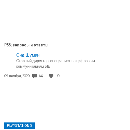
PS5: вопросы и ответы
Сид Шуман
Старший директор, специалист по цифровым
коммуникациям SIE
Дата
147
179
09 ноября, 2020
публикации:
PLAYSTATION 5