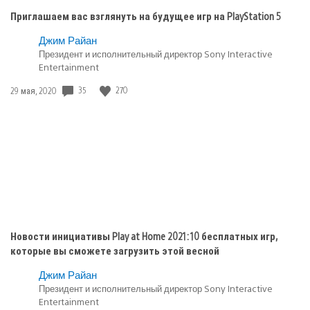
Приглашаем вас взглянуть на будущее игр на PlayStation 5
Опубликовано
Джим Райан
в:
Президент и исполнительный директор Sony Interactive
Entertainment
PlayStation
5
Дата
35
270
29 мая, 2020
публикации:
Новости инициативы Play at Home 2021: 10 бесплатных игр,
которые вы сможете загрузить этой весной
Джим Райан
Президент и исполнительный директор Sony Interactive
Entertainment