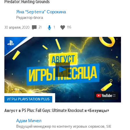
Predator: Hunting Grounds
Яна “Septerra” Сорокина
Редактор блога
Дата
21
1
116
30 апреля, 2020
публикации:
Воспроизвести
видео
Август
в
PS
Plus:
Fall
ИГРЫ PLAYSTATION PLUS
Guys:
Ultimate
Август в PS Plus: Fall Guys: Ultimate Knockout и «Безумцы»
Knockout
и
Опубликовано
Адам Мичел
«Безумцы»
в:
Ведущий менеджер по контенту игровых сервисов, SIE