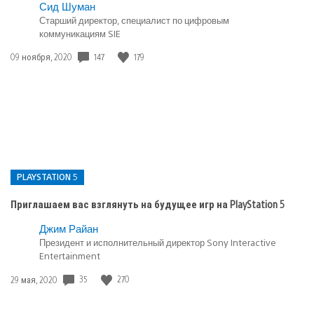
Сид Шуман
Старший директор, специалист по цифровым
коммуникациям SIE
Дата
147
179
09 ноября, 2020
публикации:
PLAYSTATION 5
Приглашаем вас взглянуть на будущее игр на PlayStation 5
Опубликовано
Джим Райан
в:
Президент и исполнительный директор Sony Interactive
Entertainment
PlayStation
5
Дата
35
270
29 мая, 2020
публикации: