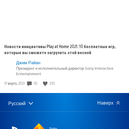
Новости инициативы Play at Home 2021: 10 бесплатных игр,
которые вы сможете загрузить этой весной
Джим Райан
Президент и исполнительный директор Sony Interactive
Entertainment
Дата
50
250
17 марта, 2021
публикации:
Наверх
Русский
Выбор
Выбранный
региона
регион:
Sony