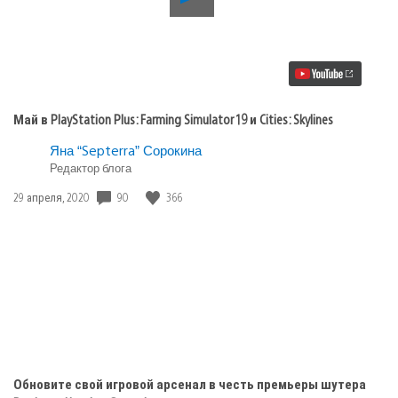
видео
Май
в
PlayStation
Plus:
Farming
Simulator
19
Май в PlayStation Plus: Farming Simulator 19 и Cities: Skylines
и
Cities:
Яна “Septerra” Сорокина
Skylines
Редактор блога
Дата
90
366
29 апреля, 2020
публикации:
Обновите свой игровой арсенал в честь премьеры шутера