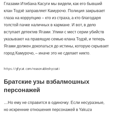
Глазами Итибана Касуги мы видели, как его бывший
клан Тодзё заправляет Камурочо. Полиция закрывает
глаза на коррупцию – кто из страха, а кто благодаря
толстой пачке наличных в кармане. И вот, в дело
вступает детектив Ягами. Улики с мест серии убийств
указывают на правящую семью клана Тодзё, и теперь
Ягами должен докопаться до истины, которую скрывает
город Камурочо, – иначе это не сделает никто.
https://gfycat.com/reasonableshycoati
Братские узы взбалмошных
персонажей
…Но ему не справится в одиночку. Если несуразные,
но искренние отношения персонажей в Yakuza