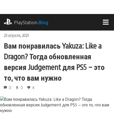
Перейти
к
содержимому
playstation.com
PlayStation
.Blog
МЕ
23 апреля, 2021
Вам понравилась Yakuza: Like a
Dragon? Тогда обновленная
версия Judgement для PS5 – это
то, что вам нужно
0
0
4