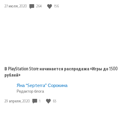
Игры
Дата
264
156
27 июля, 2020
playstation
публикации:
plus
В PlayStation Store начинается распродажа «Игры до 1500
рублей»
Яна “Septerra” Сорокина
Редактор блога
Дата
1
65
29 апреля, 2020
публикации: