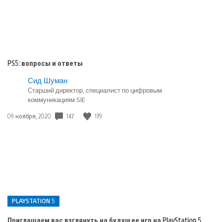
PS5: вопросы и ответы
Сид Шуман
Старший директор, специалист по цифровым
коммуникациям SIE
Дата
147
179
09 ноября, 2020
публикации:
PLAYSTATION 5
Приглашаем вас взглянуть на будущее игр на PlayStation 5