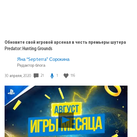
Обновите свой игровой арсенал в честь премьеры шутера
Predator: Hunting Grounds
Яна “Septerra” Сорокина
Редактор блога
Дата
21
1
116
30 апреля, 2020
публикации:
Воспроизвести
видео
Август
в