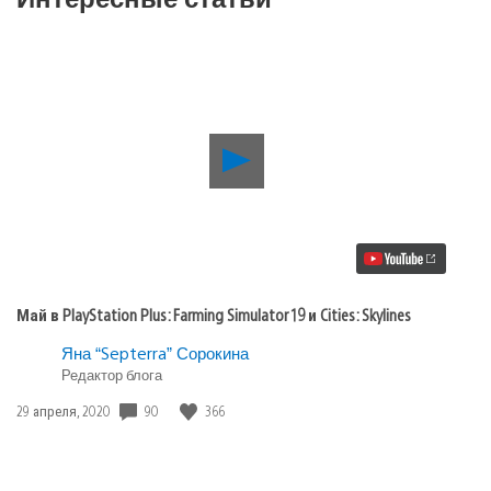
Воспроизвести
видео
Май
в
PlayStation
Plus:
Farming
Simulator
19
Май в PlayStation Plus: Farming Simulator 19 и Cities: Skylines
и
Cities:
Яна “Septerra” Сорокина
Skylines
Редактор блога
Дата
90
366
29 апреля, 2020
публикации: