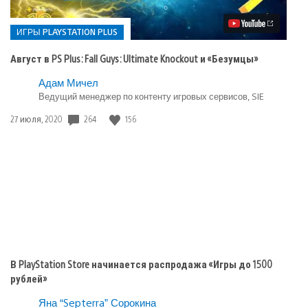
PS
Plus:
Fall
ИГРЫ PLAYSTATION PLUS
Guys:
Ultimate
Август в PS Plus: Fall Guys: Ultimate Knockout и «Безумцы»
Knockout
и
Опубликовано
Адам Мичел
«Безумцы»
в:
Ведущий менеджер по контенту игровых сервисов, SIE
Игры
Дата
264
156
27 июля, 2020
playstation
публикации:
plus
В PlayStation Store начинается распродажа «Игры до 1500
рублей»
Яна “Septerra” Сорокина