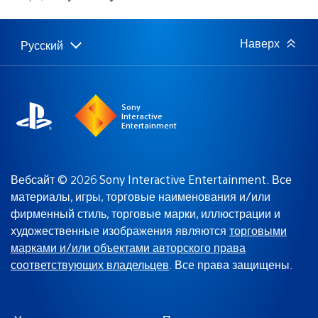
публикации:
Наверх
Русский
Выбор
Выбранный
региона
регион:
Sony
Interactive
Entertainment
Вебсайт © 2026 Sony Interactive Entertainment. Все
материалы, игры, торговые наименования и/или
фирменный стиль, торговые марки, иллюстрации и
художественные изображения являются
торговыми
марками и/или объектами авторского права
соответствующих владельцев
. Все права защищены.