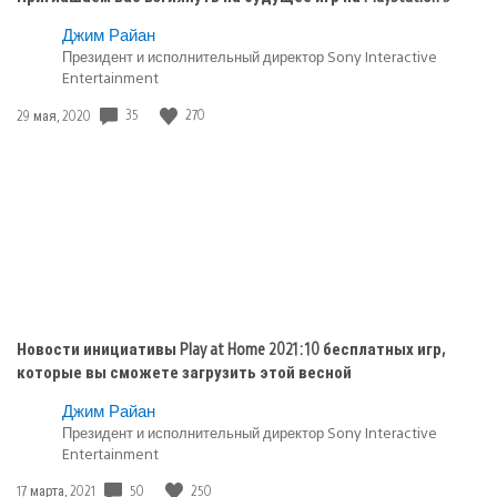
Опубликовано
Джим Райан
в:
Президент и исполнительный директор Sony Interactive
Entertainment
PlayStation
5
Дата
35
270
29 мая, 2020
публикации:
Новости инициативы Play at Home 2021: 10 бесплатных игр,
которые вы сможете загрузить этой весной
Джим Райан
Президент и исполнительный директор Sony Interactive
Entertainment
Дата
50
250
17 марта, 2021