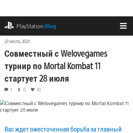
Перейти
к
содержимому
playstation.com
PlayStation
.Blog
МЕ
23 июля, 2021
Совместный с Welovegames
турнир по Mortal Kombat 11
стартует 28 июля
1
0
10
Вас ждет ожесточенная борьба за главный