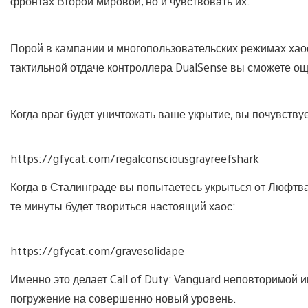
фронтах Второй мировой, но и чувствовать их.
Порой в кампании и многопользовательских режимах хаос
тактильной отдаче контроллера DualSense вы сможете о
Когда враг будет уничтожать ваше укрытие, вы почувствуе
https://gfycat.com/regalconsciousgrayreefshark
Когда в Сталинграде вы попытаетесь укрыться от Люфтва
те минуты будет твориться настоящий хаос:
https://gfycat.com/gravesolidape
Именно это делает Call of Duty: Vanguard неповторимой 
погружение на совершенно новый уровень.