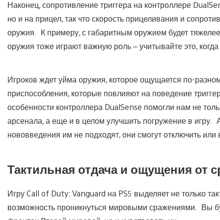
Наконец, сопротивление триггера на контроллере DualSen
но и на прицел, так что скорость прицеливания и сопроти
оружия. К примеру, с габаритным оружием будет тяжелее,
оружия тоже играют важную роль – учитывайте это, когда
Игроков ждет уйма оружия, которое ощущается по-разном
приспособления, которые повлияют на поведение триггер
особенности контроллера DualSense помогли нам не тол
арсенала, а еще и в целом улучшить погружение в игру. А
нововведения им не подходят, они смогут отключить или 
Тактильная отдача и ощущения от 
Игру Call of Duty: Vanguard на PS5 выделяет не только 
возможность проникнуться мировыми сражениями. Вы бу