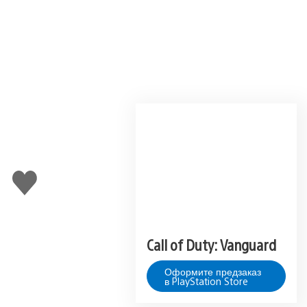
Поставить
лайк
Call of Duty: Vanguard
Оформите предзаказ
в PlayStation Store