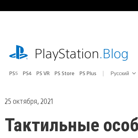
Перейти
к
содержимому
playstation.com
PlayStation
.Blog
PS5
PS4
PS VR
PS Store
PS Plus
Русский
Выбор
Выбранный
региона
регион:
25 октября, 2021
Тактильные особе