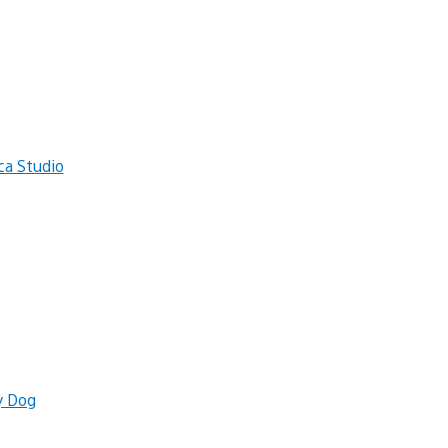
ca Studio
y Dog