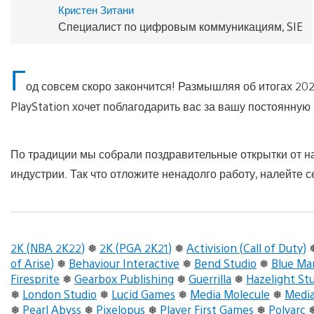
Кристен Зитани
Специалист по цифровым коммуникациям, SIE
Г
од совсем скоро закончится! Размышляя об итогах 202
PlayStation хочет поблагодарить вас за вашу постоянную
По традиции мы собрали поздравительные открытки от на
индустрии. Так что отложите ненадолго работу, налейте 
2K (NBA 2K22)
❅
2K (PGA 2K21)
❅
Activision (Call of Duty)
of Arise)
❅
Behaviour Interactive
❅
Bend Studio
❅
Blue M
Firesprite
❅
Gearbox Publishing
❅
Guerrilla
❅
Hazelight St
❅
London Studio
❅
Lucid Games
❅
Media Molecule
❅
Media
❅
Pearl Abyss
❅
Pixelopus
❅
Player First Games
❅
Polyarc