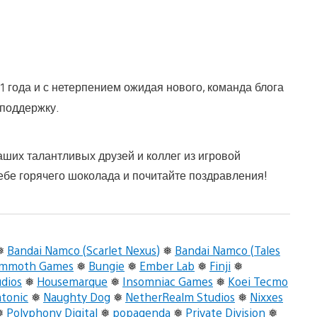
1 года и с нетерпением ожидая нового, команда блога
 поддержку.
ших талантливых друзей и коллег из игровой
себе горячего шоколада и почитайте поздравления!
❅
Bandai Namco (Scarlet Nexus)
❅
Bandai Namco (Tales
ammoth Games
❅
Bungie
❅
Ember Lab
❅
Finji
❅
udios
❅
Housemarque
❅
Insomniac Games
❅
Koei Tecmo
tonic
❅
Naughty Dog
❅
NetherRealm Studios
❅
Nixxes
❅
Polyphony Digital
❅
popagenda
❅
Private Division
❅