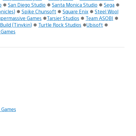
o
❅
San Diego Studio
❅
Santa Monica Studio
❅
Sega
❅
nicles)
❅
Spike Chunsoft
❅
Square Enix
❅
Steel Wool
upermassive Games
❅
Tarsier Studios
❅
Team ASOBI
❅
Build (Tinykin)
❅
Turtle Rock Studios
❅
Ubisoft
❅
 Games
c Games