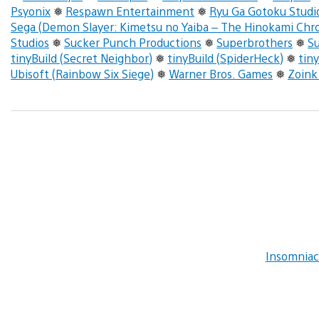
Psyonix
❅
Respawn Entertainment
❅
Ryu Ga Gotoku Studi
Sega (Demon Slayer: Kimetsu no Yaiba – The Hinokami Chro
Studios
❅
Sucker Punch Productions
❅
Superbrothers
❅
S
tinyBuild (Secret Neighbor)
❅
tinyBuild (SpiderHeck)
❅
tiny
Ubisoft (Rainbow Six Siege)
❅
Warner Bros. Games
❅
Zoink
Insomnia