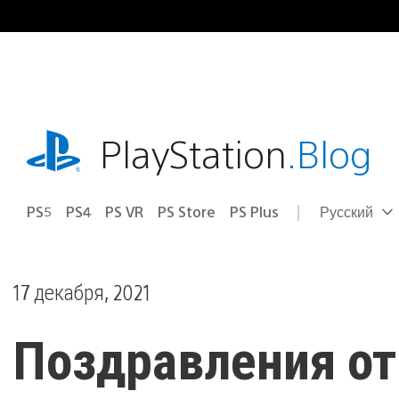
Перейти
к
содержимому
playstation.com
PlayStation
.Blog
PS5
PS4
PS VR
PS Store
PS Plus
Русский
Выбор
Выбранный
региона
регион:
17 декабря, 2021
Поздравления от б