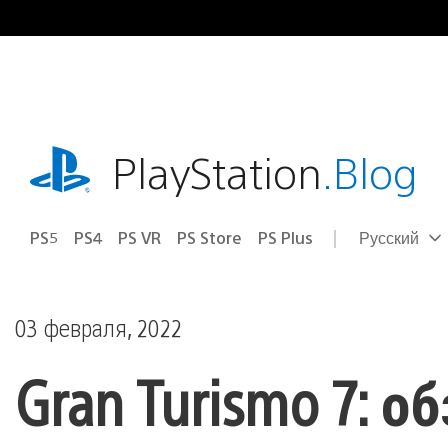
Перейти
к
содержимому
playstation.com
PlayStation
.Blog
PS5
PS4
PS VR
PS Store
PS Plus
Русский
Выбор
Выбранный
региона
регион:
03 февраля, 2022
Gran Turismo 7: об