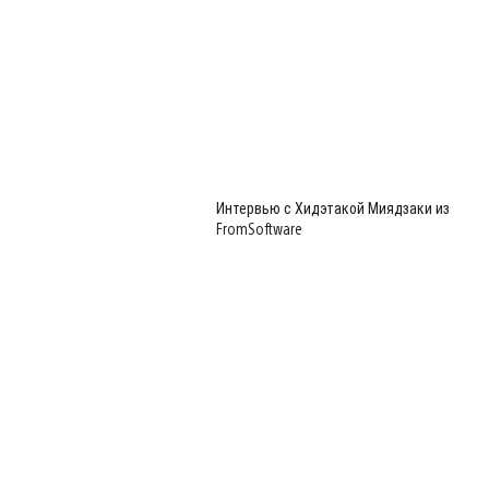
View
and
download
image
Интервью с Хидэтакой Миядзаки из
FromSoftware
View
and
download