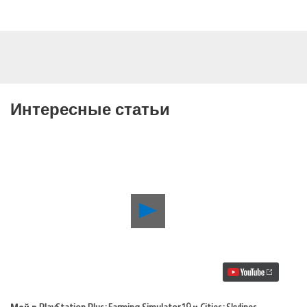
Интересные статьи
Воспроизвести
видео
Май
в
PlayStation
Plus:
Farming
Simulator
19
Май в PlayStation Plus: Farming Simulator 19 и Cities: Skylines