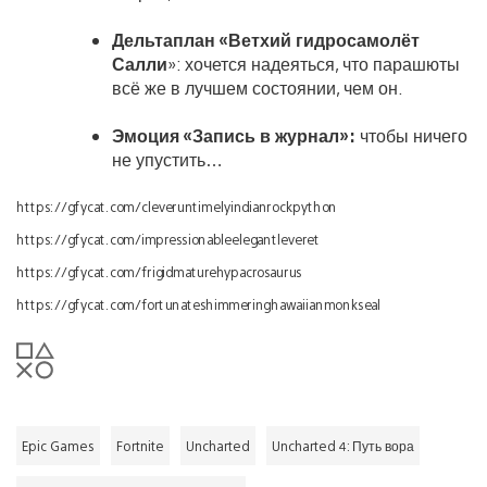
Дельтаплан «Ветхий гидросамолёт
Салли
»: хочется надеяться, что парашюты
всё же в лучшем состоянии, чем он.
Эмоция «Запись в журнал»:
чтобы ничего
не упустить…
https://gfycat.com/cleveruntimelyindianrockpython
https://gfycat.com/impressionableelegantleveret
https://gfycat.com/frigidmaturehypacrosaurus
https://gfycat.com/fortunateshimmeringhawaiianmonkseal
Epic Games
Fortnite
Uncharted
Uncharted 4: Путь вора