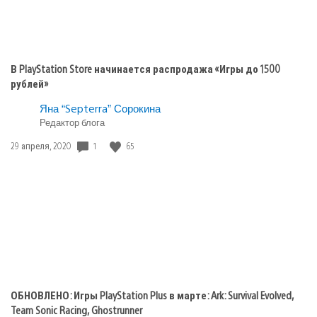
В PlayStation Store начинается распродажа «Игры до 1500
рублей»
Яна “Septerra” Сорокина
Редактор блога
Дата
1
65
29 апреля, 2020
публикации:
ОБНОВЛЕНО: Игры PlayStation Plus в марте: Ark: Survival Evolved,
Team Sonic Racing, Ghostrunner