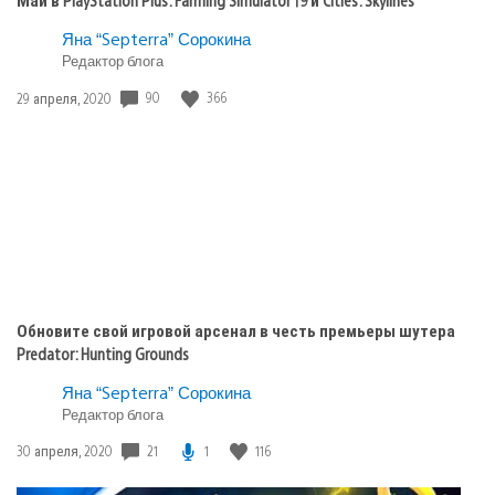
и
Cities:
Яна “Septerra” Сорокина
Skylines
Редактор блога
Дата
90
366
29 апреля, 2020
публикации:
Обновите свой игровой арсенал в честь премьеры шутера
Predator: Hunting Grounds
Яна “Septerra” Сорокина
Редактор блога
Дата
21
1
116
30 апреля, 2020
публикации: