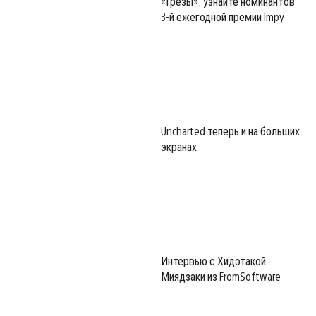
«Грёзы»: узнайте номинантов
3-й ежегодной премии Impy
Uncharted теперь и на больших
экранах
Интервью с Хидэтакой
Миядзаки из FromSoftware