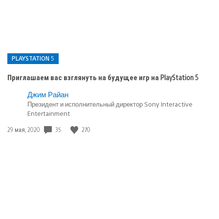
PLAYSTATION 5
Приглашаем вас взглянуть на будущее игр на PlayStation 5
Опубликовано
Джим Райан
в:
Президент и исполнительный директор Sony Interactive
Entertainment
PlayStation
5
Дата
35
270
29 мая, 2020
публикации: