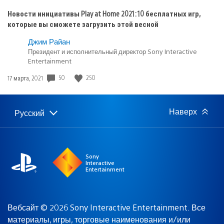
Новости инициативы Play at Home 2021: 10 бесплатных игр,
которые вы сможете загрузить этой весной
Джим Райан
Президент и исполнительный директор Sony Interactive
Entertainment
Дата
50
250
17 марта, 2021
публикации:
Наверх
Русский
Выбор
Выбранный
региона
регион:
Sony
Interactive
Entertainment
Вебсайт © 2026 Sony Interactive Entertainment. Все
материалы, игры, торговые наименования и/или