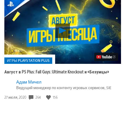
Воспроизвести
видео
Август
в
PS
Plus:
Fall
ИГРЫ PLAYSTATION PLUS
Guys:
Ultimate
Август в PS Plus: Fall Guys: Ultimate Knockout и «Безумцы»
Knockout
и
Опубликовано
Адам Мичел
«Безумцы»
в:
Ведущий менеджер по контенту игровых сервисов, SIE
Игры
Дата
264
156
27 июля, 2020
playstation
публикации:
plus