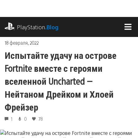
Перейти
к
содержимому
playstation.com
PlayStation
.Blog
МЕ
18 февраля, 2022
Испытайте удачу на острове
Fortnite вместе с героями
вселенной Uncharted —
Нейтаном Дрейком и Хлоей
Фрейзер
1
0
78