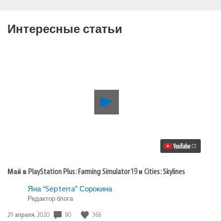
Интересные статьи
Воспроизвести
видео
Май
в
PlayStation
Plus:
Farming
Simulator
19
Май в PlayStation Plus: Farming Simulator 19 и Cities: Skylines
и
Cities:
Яна “Septerra” Сорокина
Skylines
Редактор блога
Дата
90
366
29 апреля, 2020