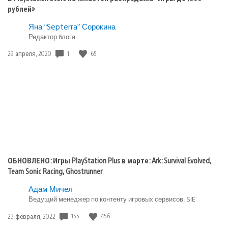
рублей»
Яна “Septerra” Сорокина
Редактор блога
Дата
1
65
29 апреля, 2020
публикации:
ОБНОВЛЕНО: Игры PlayStation Plus в марте: Ark: Survival Evolved,
Team Sonic Racing, Ghostrunner
Адам Мичел
Ведущий менеджер по контенту игровых сервисов, SIE
Дата
155
456
23 февраля, 2022
публикации: