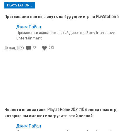
PLAYSTATION 5
Приглашаем вас взглянуть на будущее игр на PlayStation 5
Опубликовано
Джим Райан
в:
Президент и исполнительный директор Sony Interactive
Entertainment
PlayStation
5
Дата
35
270
29 мая, 2020
публикации:
Новости инициативы Play at Home 2021: 10 бесплатных игр,
которые вы сможете загрузить этой весной
Джим Райан