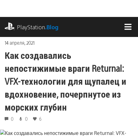
Перейти
к
содержимому
playstation.com
PlayStation
.Blog
МЕ
14 апреля, 2021
Как создавались
непостижимые враги Returnal:
VFX-технологии для щупалец и
вдохновение, почерпнутое из
морских глубин
0
0
6