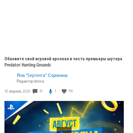
публикации:
Обновите свой игровой арсенал в честь премьеры шутера
Predator: Hunting Grounds
Яна “Septerra” Сорокина
Редактор блога
Дата
21
1
116
30 апреля, 2020
публикации:
Воспроизвести