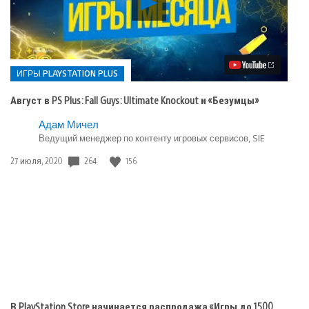
видео
Август
в
PS
Plus:
Fall
ИГРЫ PLAYSTATION PLUS
Guys:
Ultimate
Август в PS Plus: Fall Guys: Ultimate Knockout и «Безумцы»
Knockout
и
Опубликовано
Адам Мичел
«Безумцы»
в:
Ведущий менеджер по контенту игровых сервисов, SIE
Игры
Дата
264
156
27 июля, 2020
playstation
публикации:
plus
В PlayStation Store начинается распродажа «Игры до 1500