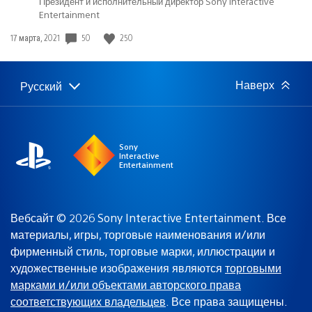
Президент и исполнительный директор Sony Interactive
Entertainment
Дата
50
250
17 марта, 2021
публикации:
Наверх
Русский
Выбор
Выбранный
региона
регион:
Sony
Interactive
Entertainment
Вебсайт © 2026 Sony Interactive Entertainment. Все
материалы, игры, торговые наименования и/или
фирменный стиль, торговые марки, иллюстрации и
художественные изображения являются
торговыми
марками и/или объектами авторского права
соответствующих владельцев
. Все права защищены.