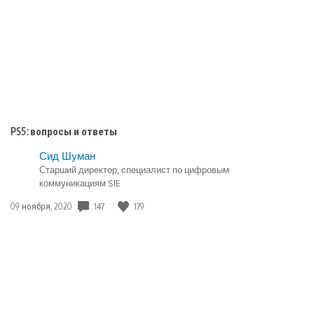
PS5: вопросы и ответы
Сид Шуман
Старший директор, специалист по цифровым
коммуникациям SIE
Дата
147
179
09 ноября, 2020
публикации: