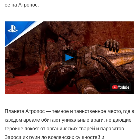
ее на Атропос.
Воспроизвести
видео
Планета Атропос — темное и таинственное место, где в
каждом ареале обитают уникальные враги, не дающие
героине покоя: от органических тварей и паразитов
Заросших руин до вселенских сущностей и