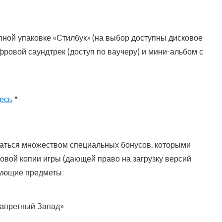
пной упаковке «Стилбук» (на выбор доступны дисковое
ифровой саундтрек (доступ по ваучеру) и мини-альбом с
есь
.*
таться множеством специальных бонусов, которыми
овой копии игры (дающей право на загрузку версий
едующие предметы:
апретный Запад»