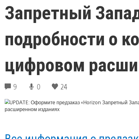
Запретный Запад
подробности о к
цифровом расши
9
0
24
Все информация о предза