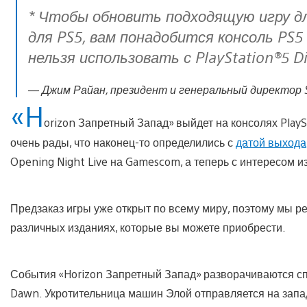
* Чтобы обновить подходящую игру дл
для PS5, вам понадобится консоль PS5 
нельзя использовать с PlayStation®5 Dig
— Джим Райан, президент и генеральный директор Son
«H
orizon Запретный Запад» выйдет на консолях PlaySt
очень рады, что наконец-то определились с
датой выхода
Opening Night Live на Gamescom, а теперь с интересом и
Предзаказ игры уже открыт по всему миру, поэтому мы 
различных изданиях, которые вы можете приобрести.
События «Horizon Запретный Запад» разворачиваются сп
Dawn. Укротительница машин Элой отправляется на запад