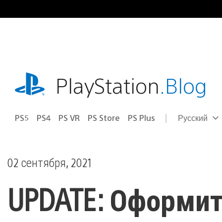
Перейти
к
содержимому
playstation.com
PlayStation
.Blog
PS5
PS4
PS VR
PS Store
PS Plus
Русский
Выбор
Выбранный
региона
регион:
02 сентября, 2021
UPDATE: Оформит