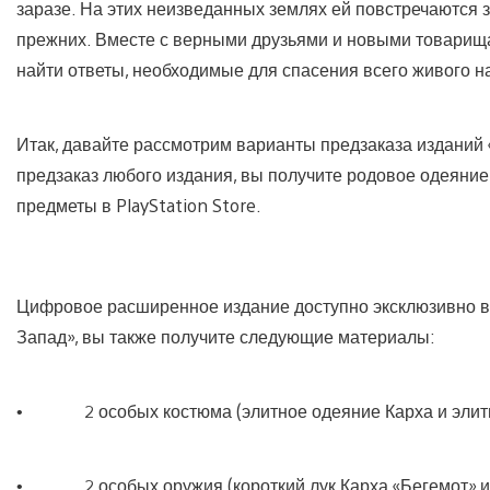
заразе. На этих неизведанных землях ей повстречаются
прежних. Вместе с верными друзьями и новыми товарища
найти ответы, необходимые для спасения всего живого н
Итак, давайте рассмотрим варианты предзаказа изданий 
предзаказ любого издания, вы получите родовое одеяние 
предметы в PlayStation Store.
Цифровое расширенное издание доступно эксклюзивно в 
Запад», вы также получите следующие материалы:
• 2 особых костюма (элитное одеяние Карха и элитн
• 2 особых оружия (короткий лук Карха «Бегемот» и