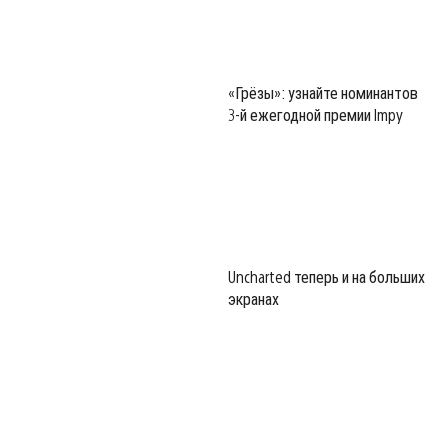
«Грёзы»: узнайте номинантов
3-й ежегодной премии Impy
Uncharted теперь и на больших
экранах