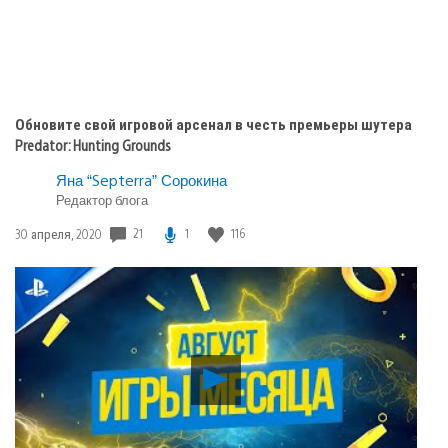
Обновите свой игровой арсенал в честь премьеры шутера
Predator: Hunting Grounds
Яна “Septerra” Сорокина
Редактор блога
21
1
116
Дата
30 апреля, 2020
публикации:
Воспроизвести
видео
Август
в
PS