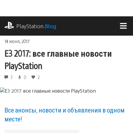
Перейти
к
содержимому
playstation.com
PlayStation
.Blog
МЕ
14 июня, 2017
E3 2017: все главные новости
PlayStation
3
0
2
Все анонсы, новости и объявления в одном
месте!