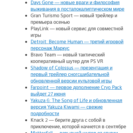
Days Gone — новые враги и философия
выживания в постапокалиптическом мире
Gran Turismo Sport — новый трейлер и
премьера осенью
PlayLink — новый сервис для совместной
игры
Detroit: Become Human — третий игровой
персонаж Маркус
Bravo Team — новый тактический
кооперативный шутер для PS VR
Shadow of Colossus — презентация и
первый трейлер сногсшибательной
обновленной версии культовой игры
Farpoint — первое дополнение Cryo Pack
выйдет 27 июня
Yakuza 6: The Song of Life и обновленная
версия Yakuza Kiwami — свежие
подробности
Knack 2 — берите друга с собой в
приключение, которой начнется в сентябре
Matterfall — взрывной шутер от студии