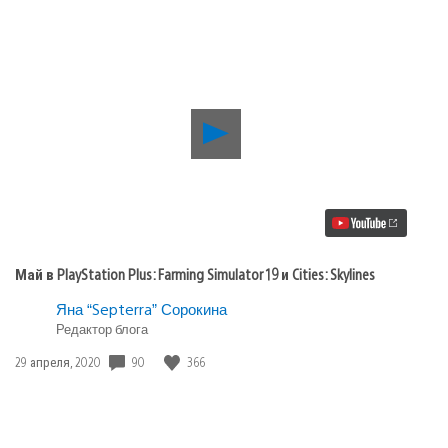
Воспроизвести
видео
Май
в
PlayStation
Plus:
Farming
Simulator
19
Май в PlayStation Plus: Farming Simulator 19 и Cities: Skylines
и
Cities:
Яна “Septerra” Сорокина
Skylines
Редактор блога
90
366
Дата
29 апреля, 2020
публикации: