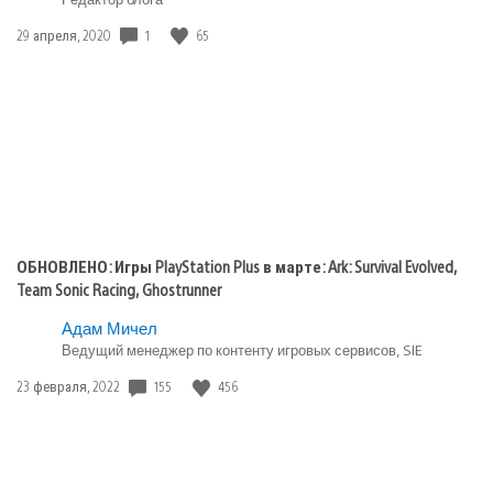
1
65
Дата
29 апреля, 2020
публикации:
ОБНОВЛЕНО: Игры PlayStation Plus в марте: Ark: Survival Evolved,
Team Sonic Racing, Ghostrunner
Адам Мичел
Ведущий менеджер по контенту игровых сервисов, SIE
155
456
Дата
23 февраля, 2022
публикации: