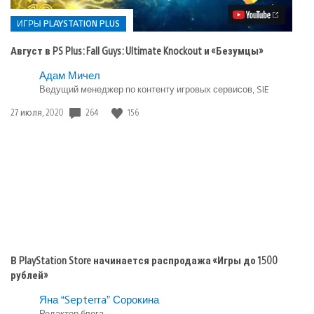
Plus:
Fall
ИГРЫ PLAYSTATION PLUS
Guys:
Ultimate
Август в PS Plus: Fall Guys: Ultimate Knockout и «Безумцы»
Knockout
и
Опубликовано
Адам Мичел
«Безумцы»
Ведущий менеджер по контенту игровых сервисов, SIE
в:
Игры
264
156
Дата
27 июля, 2020
playstation
публикации:
plus
В PlayStation Store начинается распродажа «Игры до 1500
рублей»
Яна “Septerra” Сорокина
Редактор блога