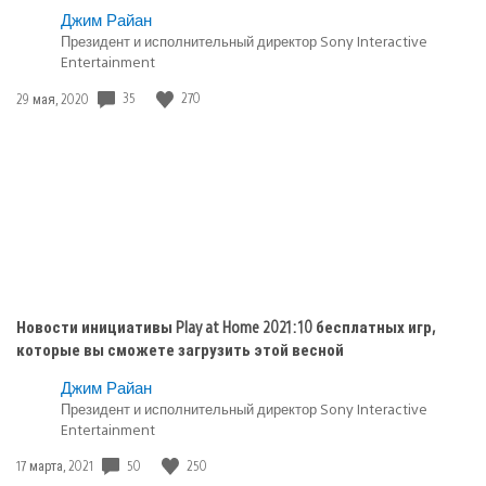
Опубликовано
Джим Райан
Президент и исполнительный директор Sony Interactive
в:
Entertainment
PlayStation
5
35
270
Дата
29 мая, 2020
публикации:
Новости инициативы Play at Home 2021: 10 бесплатных игр,
которые вы сможете загрузить этой весной
Джим Райан
Президент и исполнительный директор Sony Interactive
Entertainment
50
250
Дата
17 марта, 2021
публикации: