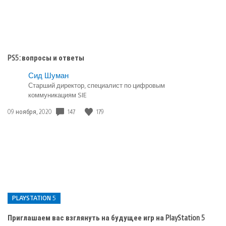
PS5: вопросы и ответы
Сид Шуман
Старший директор, специалист по цифровым
коммуникациям SIE
147
179
Дата
09 ноября, 2020
публикации:
PLAYSTATION 5
Приглашаем вас взглянуть на будущее игр на PlayStation 5